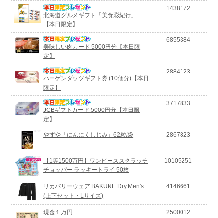
1438172
北海道グルメギフト「美食彩紀行」
【本日限定】
6855384
美味しい肉カード 5000円分【本日限
定】
2884123
ハーゲンダッツギフト券 (10個分)【本日
限定】
3717833
JCBギフトカード 5000円分【本日限
定】
やずや「にんにくしじみ」62粒/袋
2867823
【1等1500万円】ワンピーススクラッチ
10105251
チョッパー ラッキートライ 50枚
リカバリーウェア BAKUNE Dry Men's
4146661
(上下セット・Lサイズ)
現金１万円
2500012