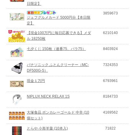
日限定】
3859673
ジェフグルメカード 5000円分【本日限
定】
【現金100万円に毎日応募できる】メダ
6210140
ル 18250枚
七夕くじ 150枚（連番75、バラ75）
8403924
パナソニック ふとんクリーナー（MC-
7324353
DF500G-S）
現金１万円
6793961
NIPLUX NECK RELAX 1S
8184733
大塚食品 ボンカレーゴールド 中辛 (10
4169562
個セット)
とらや 小形羊羹 (10本入)
71822