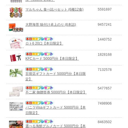
マルちゃん 食べ比べセット (6種12食)
5591697
大野海苔 味付け卓上のり (6本詰)
9457241
1440752
ロト6 20口【本日限定】
1828168
KFCカード 5000円分【本日限定】
7132578
百貨店ギフトカード 5000円分【本日限
定】
5477657
不二家 御贈答券 5000円分【本日限定】
7498906
バニラVisaギフトカード 5000円分【本
日限定】
8463502
選べる海鮮グルメカード 5000円分【本