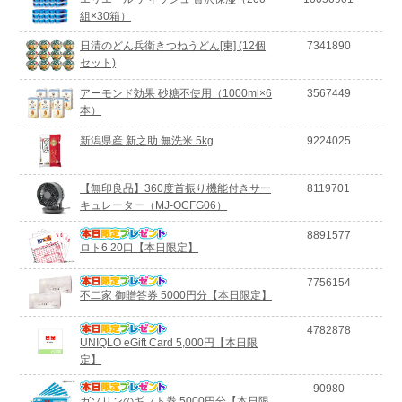
組×30箱）
日清のどん兵衛きつねうどん[東] (12個
7341890
セット)
アーモンド効果 砂糖不使用（1000ml×6
3567449
本）
新潟県産 新之助 無洗米 5kg
9224025
【無印良品】360度首振り機能付きサー
8119701
キュレーター（MJ-OCFG06）
8891577
ロト6 20口【本日限定】
7756154
不二家 御贈答券 5000円分【本日限定】
4782878
UNIQLO eGift Card 5,000円【本日限
定】
90980
ガソリンのギフト券 5000円分【本日限