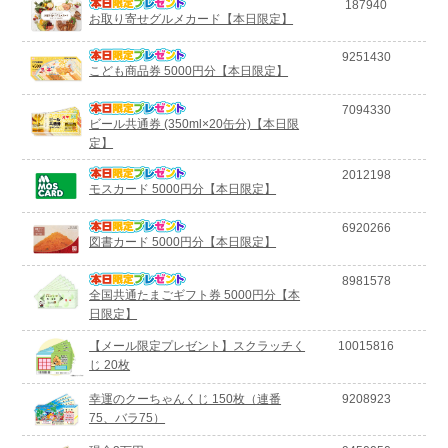
187940
お取り寄せグルメカード【本日限定】
9251430
こども商品券 5000円分【本日限定】
7094330
ビール共通券 (350ml×20缶分)【本日限
定】
2012198
モスカード 5000円分【本日限定】
6920266
図書カード 5000円分【本日限定】
8981578
全国共通たまごギフト券 5000円分【本
日限定】
【メール限定プレゼント】スクラッチく
10015816
じ 20枚
幸運のクーちゃんくじ 150枚（連番
9208923
75、バラ75）