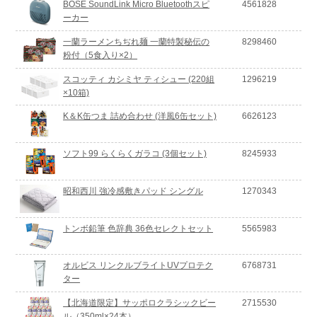
BOSE SoundLink Micro Bluetoothスピ
4561828
ーカー
一蘭ラーメンちぢれ麺 一蘭特製秘伝の
8298460
粉付（5食入り×2）
スコッティ カシミヤ ティシュー (220組
1296219
×10箱)
K＆K缶つま 詰め合わせ (洋風6缶セット)
6626123
ソフト99 らくらくガラコ (3個セット)
8245933
昭和西川 強冷感敷きパッド シングル
1270343
トンボ鉛筆 色辞典 36色セレクトセット
5565983
オルビス リンクルブライトUVプロテク
6768731
ター
【北海道限定】サッポロクラシックビー
2715530
ル（350ml×24本）