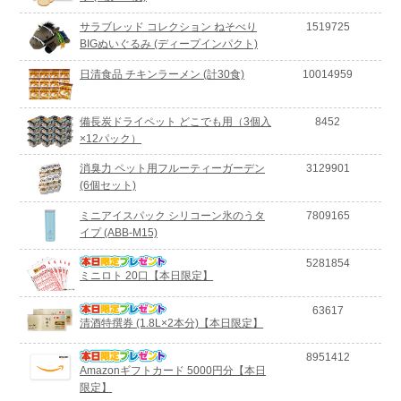
サラブレッド コレクション ねそべり
1519725
BIGぬいぐるみ (ディープインパクト)
日清食品 チキンラーメン (計30食)
10014959
備長炭ドライペット どこでも用（3個入
8452
×12パック）
消臭力 ペット用フルーティーガーデン
3129901
(6個セット)
ミニアイスパック シリコーン氷のうタ
7809165
イプ (ABB-M15)
5281854
ミニロト 20口【本日限定】
63617
清酒特撰券 (1.8L×2本分)【本日限定】
8951412
Amazonギフトカード 5000円分【本日
限定】