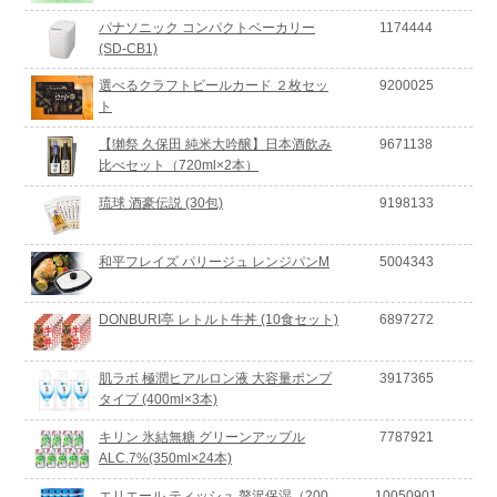
パナソニック コンパクトベーカリー
1174444
(SD-CB1)
選べるクラフトビールカード ２枚セッ
9200025
ト
【獺祭 久保田 純米大吟醸】日本酒飲み
9671138
比べセット（720ml×2本）
琉球 酒豪伝説 (30包)
9198133
和平フレイズ パリージュ レンジパンM
5004343
DONBURI亭 レトルト牛丼 (10食セット)
6897272
肌ラボ 極潤ヒアルロン液 大容量ポンプ
3917365
タイプ (400ml×3本)
キリン 氷結無糖 グリーンアップル
7787921
ALC.7%(350ml×24本)
エリエール ティッシュ 贅沢保湿（200
10050901