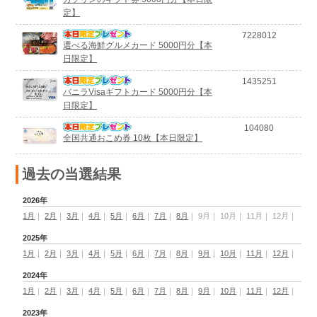
定】
7228012
選べる海鮮グルメカード 5000円分【本
日限定】
1435251
バニラVisaギフトカード 5000円分【本
日限定】
104080
全国共通おこめ券 10枚【本日限定】
過去の当選結果
2026年
1月
｜
2月
｜
3月
｜
4月
｜
5月
｜
6月
｜
7月
｜
8月
｜
9月
｜
10月
｜
11月
｜
12月
｜
2025年
1月
｜
2月
｜
3月
｜
4月
｜
5月
｜
6月
｜
7月
｜
8月
｜
9月
｜
10月
｜
11月
｜
12月
｜
2024年
1月
｜
2月
｜
3月
｜
4月
｜
5月
｜
6月
｜
7月
｜
8月
｜
9月
｜
10月
｜
11月
｜
12月
｜
2023年