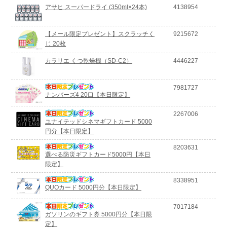
アサヒ スーパードライ (350ml×24本)
4138954
【メール限定プレゼント】スクラッチく
9215672
じ 20枚
カラリエ くつ乾燥機（SD-C2）
4446227
7981727
ナンバーズ4 20口【本日限定】
2267006
ユナイテッドシネマギフトカード 5000
円分【本日限定】
8203631
選べる防災ギフトカード5000円【本日
限定】
8338951
QUOカード 5000円分【本日限定】
7017184
ガソリンのギフト券 5000円分【本日限
定】