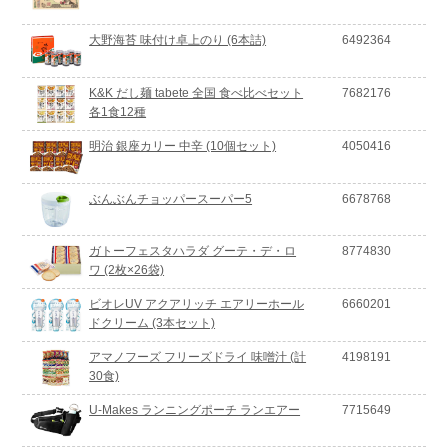
大野海苔 味付け卓上のり (6本詰)
6492364
K&K だし麺 tabete 全国 食べ比べセット
7682176
各1食12種
明治 銀座カリー 中辛 (10個セット)
4050416
ぶんぶんチョッパースーパー5
6678768
ガトーフェスタハラダ グーテ・デ・ロ
8774830
ワ (2枚×26袋)
ビオレUV アクアリッチ エアリーホール
6660201
ドクリーム (3本セット)
アマノフーズ フリーズドライ 味噌汁 (計
4198191
30食)
U-Makes ランニングポーチ ランエアー
7715649