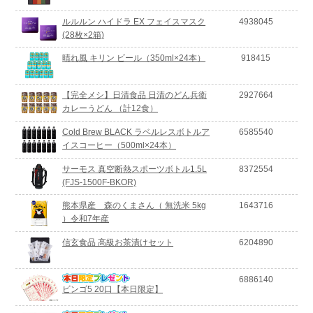
ルルルン ハイドラ EX フェイスマスク
4938045
(28枚×2箱)
晴れ風 キリン ビール（350ml×24本）
918415
【完全メシ】日清食品 日清のどん兵衛
2927664
カレーうどん （計12食）
Cold Brew BLACK ラベルレスボトルア
6585540
イスコーヒー（500ml×24本）
サーモス 真空断熱スポーツボトル1.5L
8372554
(FJS-1500F-BKOR)
熊本県産 森のくまさん（ 無洗米 5kg
1643716
）令和7年産
信玄食品 高級お茶漬けセット
6204890
6886140
ビンゴ5 20口【本日限定】