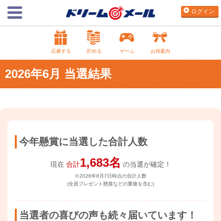
ログイン
応募する
貯める
ゲーム
お得案内
2026年6月 当選結果
今年懸賞に当選した合計人数
1,683名
現在
合計
の当選が確定！
※2026年8月7日時点の合計人数
(全員プレゼント懸賞などの重複を含む)
当選者の喜びの声も続々届いています！