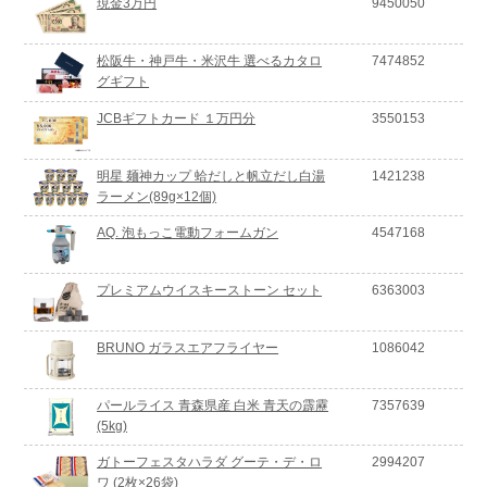
現金3万円
9450050
松阪牛・神戸牛・米沢牛 選べるカタロ
7474852
グギフト
JCBギフトカード １万円分
3550153
明星 麺神カップ 蛤だしと帆立だし白湯
1421238
ラーメン(89g×12個)
AQ. 泡もっこ電動フォームガン
4547168
プレミアムウイスキーストーン セット
6363003
BRUNO ガラスエアフライヤー
1086042
パールライス 青森県産 白米 青天の霹靂
7357639
(5kg)
ガトーフェスタハラダ グーテ・デ・ロ
2994207
ワ (2枚×26袋)