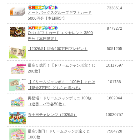
7338614
オートバックスグループギフトカード
5000円分【本日限定】
8773272
Oisix ギフトカード エクセレント 3800
円分【本日限定】
【2026/5】現金100万円プレゼント
5051205
最高５億円！【ドリームジャンボ宝くじ
10117597
200枚】
【ドリームジャンボミニ 100枚】または
101786
【現金3万円】どちらか選べる♪
再登場！ドリームジャンボミニ 100枚
1602044
（連番、バラ各50枚）
五十日チャレンジ（2026/5）
10020757
最高5億円！ドリームジャンボ宝くじ
7584728
1000枚