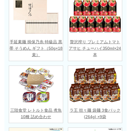
手延素麺 揖保乃糸 特級品 黒
贅沢搾り プレミアムトマト
帯 そうめん ギフト（50g×18
アサヒ チューハイ350ml×24
束）
本
三陸食堂 レトルト食品 煮魚
ラ王 担々麺 袋麺 3食パック
10種 詰め合わせ
(264g) ×9袋