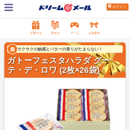
ログイン
応募する
貯める
ゲーム
お得案内
サクサクの触感とバターの香りがたまらない！
ガトーフェスタハラダ グー
テ・デ・ロワ (2枚×26袋)