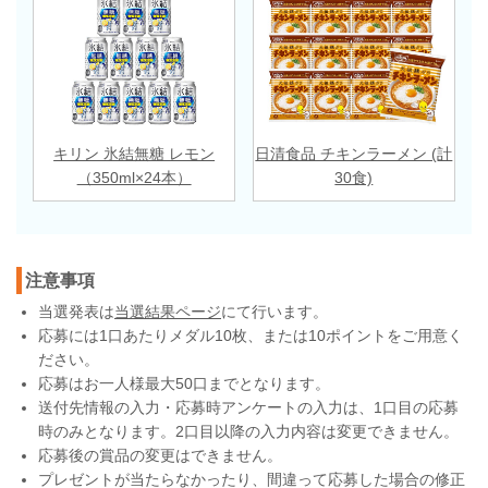
キリン 氷結無糖 レモン
日清食品 チキンラーメン (計
（350ml×24本）
30食)
注意事項
当選発表は
当選結果ページ
にて行います。
応募には1口あたりメダル10枚、または10ポイントをご用意く
ださい。
応募はお一人様最大50口までとなります。
送付先情報の入力・応募時アンケートの入力は、1口目の応募
時のみとなります。2口目以降の入力内容は変更できません。
応募後の賞品の変更はできません。
プレゼントが当たらなかったり、間違って応募した場合の修正