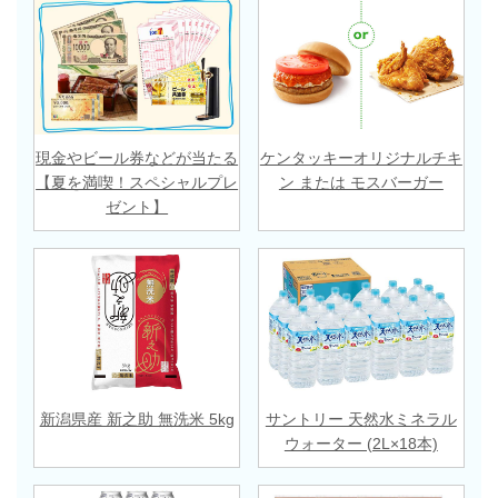
現金やビール券などが当たる
ケンタッキーオリジナルチキ
【夏を満喫！スペシャルプレ
ン または モスバーガー
ゼント】
新潟県産 新之助 無洗米 5kg
サントリー 天然水ミネラル
ウォーター (2L×18本)