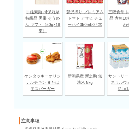
手延素麺 揖保乃糸
贅沢搾り プレミアム
三陸食堂 
特級品 黒帯 そうめ
トマト アサヒ チュ
品 煮魚10
ん ギフト（50g×18
ーハイ350ml×24本
わ
束）
ケンタッキーオリジ
新潟県産 新之助 無
サントリー
ナルチキン または
洗米 5kg
ネラルウ
モスバーガー
(2L×
注意事項