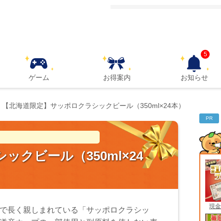
5
ゲーム
お得案内
お知らせ
【北海道限定】サッポロクラシックビール（350ml×24本）
PR
クビール（350ml×24
現金
で長く親しまれている「サッポロクラシッ