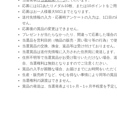
当選発表は
当選結果ページ
にて行います。
応募には1口あたりメダル10枚、または10ポイントをご
応募はお一人様最大50口までとなります。
送付先情報の入力・応募時アンケートの入力は、1口目の
せん。
応募後の賞品の変更はできません。
プレゼントが当たらなかったり、間違って応募した場合
当選品を営利目的（物品の販売・買い取り等の行為）で
当選賞品の交換、換金、返品等は受け付けておりません
当選賞品は送付先情報に入力された住所宛に発送します
住所不明等で当選賞品がお受け取りいただけない場合、送
合、当選権利は無効となりますのでご注意ください。
賞品の入手が困難な場合、お届けまでにお時間をいただ
生産・販売終了など、やむを得ない事情により同等の賞
当選権利の譲渡はできません。
賞品の発送は、当選発表より1ヶ月～1ヶ月半程度を予定