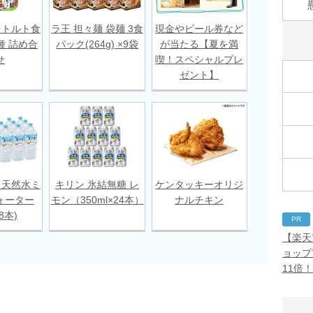
レトルト食
ラ王 担々麺 袋麺 3食
現金やビール券など
種 詰め合
パック(264g) ×9袋
が当たる【夏を満
せ
喫！スペシャルプレ
ゼント】
 天然水ミ
キリン 氷結無糖 レ
ケンタッキーオリジ
ォーター
モン（350ml×24本）
ナルチキン
18本)
PR
【楽天
ョップ
11倍