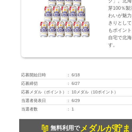
ク」。北海
芽100％
わいが魅力
きりとして
もポイント
自宅で北海
す。
応募開始日時
6/18
応募締切
6/27
応募メダル（ポイント）
10メダル（10ポイント）
当選者発表日
6/29
当選者数
1
メダルが貯ま
無料利用で