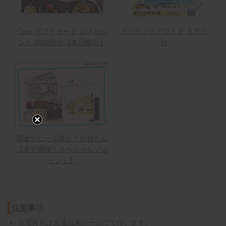
Oisix ギフトカード エクセレ
ガソリンのギフト券 １万円
ント 3800円分【本日限定】
分
現金やビール券などが当たる
【夏を満喫！スペシャルプレ
ゼント】
注意事項
当選発表は
当選結果ページ
にて行います。