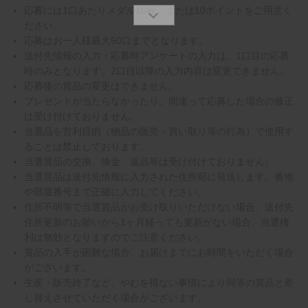
応募には1口あたりメダル10枚、または10ポイントをご用意く
ださい。
応募はお一人様最大50口までとなります。
送付先情報の入力・応募時アンケートの入力は、1口目の応募
時のみとなります。2口目以降の入力内容は変更できません。
応募後の賞品の変更はできません。
プレゼントが当たらなかったり、間違って応募した場合の修正
は受け付けておりません。
当選品を営利目的（物品の販売・買い取り等の行為）で使用す
ることは禁止しております。
当選賞品の交換、換金、返品等は受け付けておりません。
当選賞品は送付先情報に入力された住所宛に発送します。番地
や部屋番号まで正確に入力してください。
住所不明等で当選賞品がお受け取りいただけない場合、送付先
住所更新のお願いから1ヶ月経っても更新がない場合、当選権
利は無効となりますのでご注意ください。
賞品の入手が困難な場合、お届けまでにお時間をいただく場合
がございます。
生産・販売終了など、やむを得ない事情により同等の賞品と差
し替えさせていただく場合がございます。