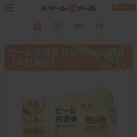
ログイン
応募する
貯める
ゲーム
お得案内
ビール共通券 (350ml×20缶分)
【本日限定】