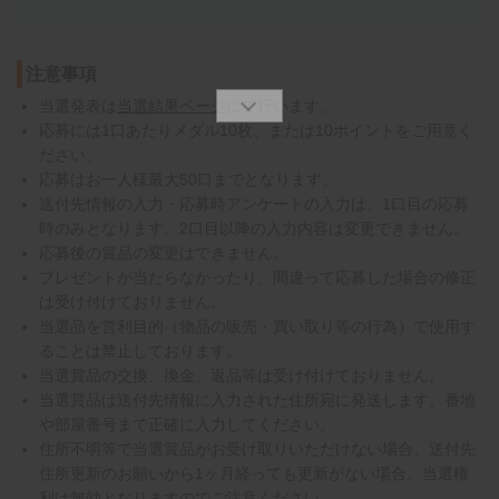
注意事項
当選発表は
当選結果ページ
にて行います。
応募には1口あたりメダル10枚、または10ポイントをご用意く
ださい。
応募はお一人様最大50口までとなります。
送付先情報の入力・応募時アンケートの入力は、1口目の応募
時のみとなります。2口目以降の入力内容は変更できません。
応募後の賞品の変更はできません。
プレゼントが当たらなかったり、間違って応募した場合の修正
は受け付けておりません。
当選品を営利目的（物品の販売・買い取り等の行為）で使用す
ることは禁止しております。
当選賞品の交換、換金、返品等は受け付けておりません。
当選賞品は送付先情報に入力された住所宛に発送します。番地
や部屋番号まで正確に入力してください。
住所不明等で当選賞品がお受け取りいただけない場合、送付先
住所更新のお願いから1ヶ月経っても更新がない場合、当選権
利は無効となりますのでご注意ください。