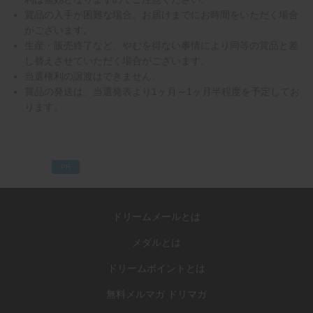
賞品の入手が困難な場合、お届けまでにお時間をいただく場合
がございます。
生産・販売終了など、やむを得ない事情により同等の賞品と差
し替えさせていただく場合がございます。
当選権利の譲渡はできません。
賞品の発送は、当選発表より1ヶ月～1ヶ月半程度を予定してお
ります。
PR
ドリームメールとは
メダルとは
ドリームポイントとは
無料メルマガ ドリマガ