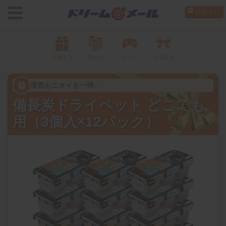
ログイン
応募する
貯める
ゲーム
お得案内
湿気もニオイも一掃♪
備長炭ドライペット どこでも
用（3個入×12パック）