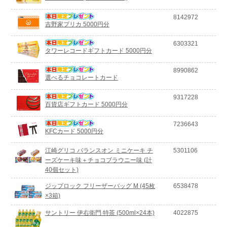
8142972
吉野家プリカ 5000円分
6303321
タワーレコードギフトカード 5000円分
8990862
選べるチョコレートカード
9317228
百貨店ギフトカード 5000円分
7236643
KFCカード 5000円分
江崎グリコ バランスオン ミニケーキ チ
5301106
ーズケーキ味＋チョコブラウニー味 (計
40個セット)
ジップロック フリーザーバッグ M (45枚
6538478
×3箱)
サントリー 伊右衛門 特茶 (500ml×24本)
4022875