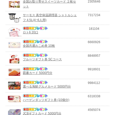
全国お取り寄せスイーツカード ２枚セ
2305646
ット
サーモス 真空保温調理器 シャトルシェ
7317234
フ 4.5L(4~6人用)
181104
ロト6 20口
6660926
全国共通おこめ券 10枚
8848957
フルーツギフト券 SCコース
9918931
図書カード 5000円分
9984112
選べる海鮮グルメカード 5000円分
6318338
ハーゲンダッツギフト券 (10個分)
4565074
JCBギフトカード 5000円分