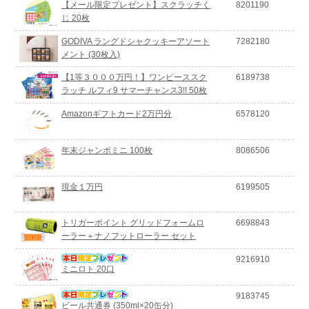
【メール限定プレゼント】スクラッチく
8201190
じ 20枚
GODIVA ラングドシャクッキーアソート
7282180
メント (30枚入)
【1等３０００万円！】ワンピーススク
6189738
ラッチ ルフィ9 サマーチャンス3!! 50枚
Amazonギフトカード2万円分
6578120
年末ジャンボミニ 100枚
8086506
現金１万円
6199505
トリガーポイント グリッドフォームロ
6698843
ーラー＋ナノフットローラー セット
9216910
ミニロト 20口
9183745
ビール共通券 (350ml×20缶分)