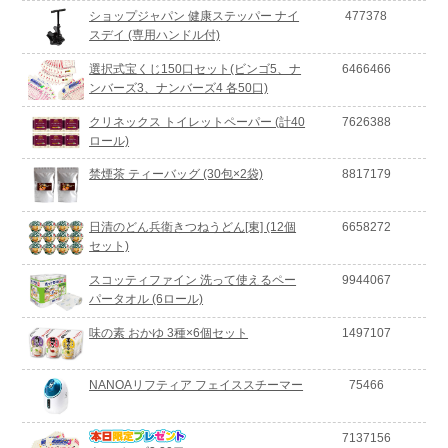
ショップジャパン 健康ステッパー ナイ
477378
スデイ (専用ハンドル付)
選択式宝くじ150口セット(ビンゴ5、ナ
6466466
ンバーズ3、ナンバーズ4 各50口)
クリネックス トイレットペーパー (計40
7626388
ロール)
禁煙茶 ティーバッグ (30包×2袋)
8817179
日清のどん兵衛きつねうどん[東] (12個
6658272
セット)
スコッティファイン 洗って使えるペー
9944067
パータオル (6ロール)
味の素 おかゆ 3種×6個セット
1497107
NANOAリフティア フェイススチーマー
75466
7137156