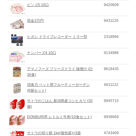
ビンゴ5 10口
9420609
現金3万円
9431120
ヒガシ ドライブレコーダー ミラー型
2318994
ナンバーズ4 10口
9134986
アマノフーズ フリーズドライ 味噌汁 (計
9618435
30食)
消臭力 ペット用フルーティーガーデン
6611122
(6個セット)
サトウのごはん 新潟県産コシヒカリ (20
9945715
個)
DONBURI亭 レトルト牛丼(10食セット)
9938669
サトウの切り餅 1kg(個包装)×3袋
4743409