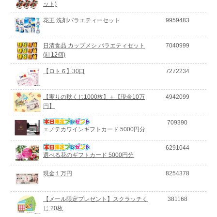
ット)
花王 洗剤バラエティーセット
9959483
日清食品 カップメシ バラエティセット
7040999
(計12個)
【ロト６】30口
7272234
【実りの秋くじ1000枚】＋【現金10万
4942099
円】
709390
エノテカワインギフトカード 5000円分
6291044
選べる花のギフトカード 5000円分
現金１万円
8254378
【メール限定プレゼント】スクラッチく
381168
じ 20枚