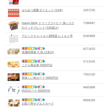
はちみつ黒酢ダイエット (24本)
1837235
Happy Belly ドリップコーヒー 深いコク
7396687
のリッチブレンド (100袋入)
アピックス レトルト調理器 レトルト亭
9185889
8271633
清酒特撰券 (1.8L×2本分)
5713245
こども商品券 5000円分
7302100
美味しい肉カード 5000円分
9465988
QUOカード 5000円分
8068258
お取り寄せグルメカード