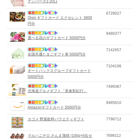
ナンバーズ3 20口
6728027
Oisix ギフトカード エクセレント 3800
円分
9480377
選べる花のギフトカード 5000円分
7142657
全国共通たまごギフト券 5000円分
7104198
オートバックスグループギフトカード
5000円分
7499387
北海道グルメギフト「美食彩紀行」
9485610
Amazonギフトカード 5000円分
カゴメ 野菜飲料バラエティギフト
7796712
マルハニチロ さんま蒲焼 (100g×6缶セ
7698112