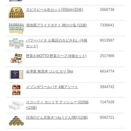
ヱビスビール缶セット(350ml×20本)
2666738
湖池屋プライドポテト 神のり塩 (12袋)
7330641
パワーバイオ お風呂のカビきれい (4個
6013567
セット)
野菜をMOTTO 野菜スープ (6個セット)
2517966
会津産 無洗米 コシヒカリ 5kg
6614774
メゾンボワールパテ 4種アソート
3944742
スコッティ カシミヤ ティシュー (220組
7147028
×10箱)
日清のどん兵衛きつねうどん[西] (12個)
8092721