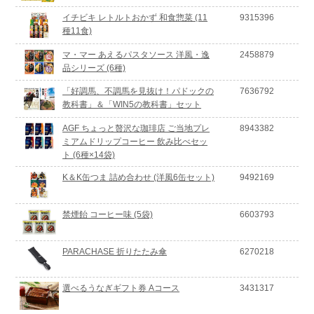
イチビキ レトルトおかず 和食惣菜 (11
9315396
種11食)
マ・マー あえるパスタソース 洋風・逸
2458879
品シリーズ (6種)
「好調馬、不調馬を見抜け！パドックの
7636792
教科書」＆「WIN5の教科書」セット
AGF ちょっと贅沢な珈琲店 ご当地プレ
8943382
ミアムドリップコーヒー 飲み比べセッ
ト (6種×14袋)
K＆K缶つま 詰め合わせ (洋風6缶セット)
9492169
禁煙飴 コーヒー味 (5袋)
6603793
PARACHASE 折りたたみ傘
6270218
選べるうなぎギフト券 Aコース
3431317