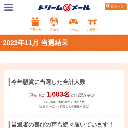
ログイン
応募する
貯める
ゲーム
お得案内
2023年11月 当選結果
今年懸賞に当選した合計人数
1,683名
現在
合計
の当選が確定！
※2026年8月8日時点の合計人数
(全員プレゼント懸賞などの重複を含む)
当選者の喜びの声も続々届いています！