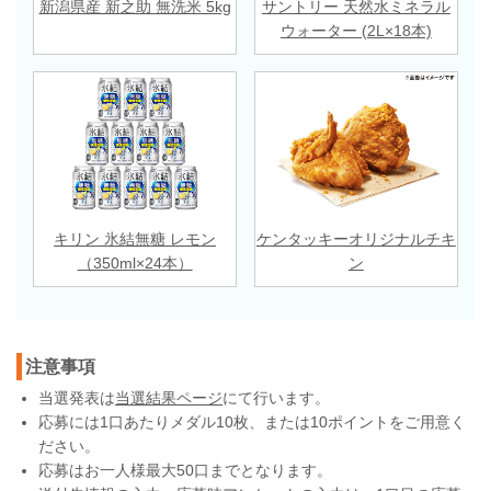
新潟県産 新之助 無洗米 5kg
サントリー 天然水ミネラル
ウォーター (2L×18本)
キリン 氷結無糖 レモン
ケンタッキーオリジナルチキ
（350ml×24本）
ン
注意事項
当選発表は
当選結果ページ
にて行います。
応募には1口あたりメダル10枚、または10ポイントをご用意く
ださい。
応募はお一人様最大50口までとなります。