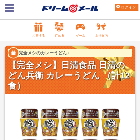
ログイン
応募する
貯める
ゲーム
お得案内
完全メシのカレーうどん♪
【完全メシ】日清食品 日清の
どん兵衛 カレーうどん （計12
食）