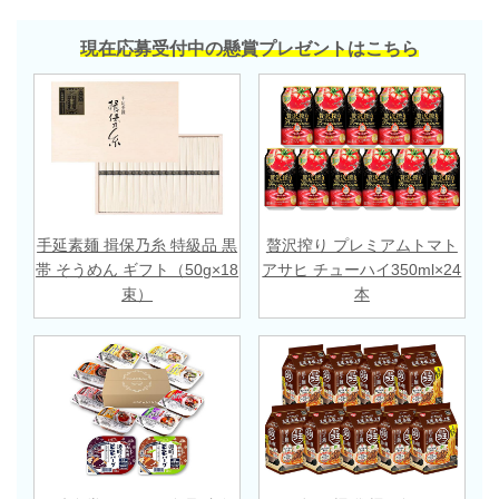
現在応募受付中の懸賞プレゼントはこちら
手延素麺 揖保乃糸 特級品 黒
贅沢搾り プレミアムトマト
帯 そうめん ギフト（50g×18
アサヒ チューハイ350ml×24
束）
本