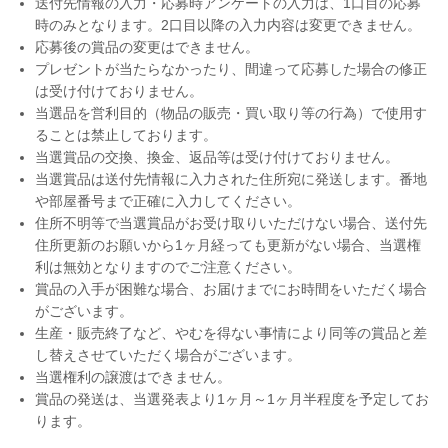
送付先情報の入力・応募時アンケートの入力は、1口目の応募
時のみとなります。2口目以降の入力内容は変更できません。
応募後の賞品の変更はできません。
プレゼントが当たらなかったり、間違って応募した場合の修正
は受け付けておりません。
当選品を営利目的（物品の販売・買い取り等の行為）で使用す
ることは禁止しております。
当選賞品の交換、換金、返品等は受け付けておりません。
当選賞品は送付先情報に入力された住所宛に発送します。番地
や部屋番号まで正確に入力してください。
住所不明等で当選賞品がお受け取りいただけない場合、送付先
住所更新のお願いから1ヶ月経っても更新がない場合、当選権
利は無効となりますのでご注意ください。
賞品の入手が困難な場合、お届けまでにお時間をいただく場合
がございます。
生産・販売終了など、やむを得ない事情により同等の賞品と差
し替えさせていただく場合がございます。
当選権利の譲渡はできません。
賞品の発送は、当選発表より1ヶ月～1ヶ月半程度を予定してお
ります。