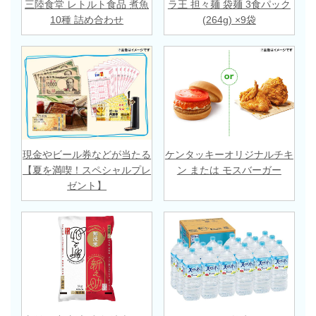
三陸食堂 レトルト食品 煮魚
ラ王 担々麺 袋麺 3食パック
10種 詰め合わせ
(264g) ×9袋
現金やビール券などが当たる
ケンタッキーオリジナルチキ
【夏を満喫！スペシャルプレ
ン または モスバーガー
ゼント】