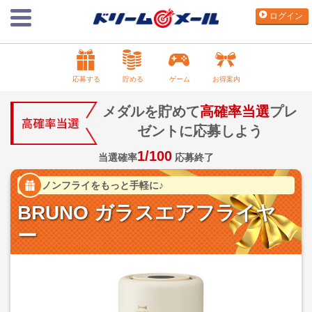
ログイン
応募する
貯める
ゲーム
お得案内
メダルを貯めて
高確率当選
プレ
ゼントに応募しよう
1/100
当選確率
応募終了
ノンフライをもっと手軽に♪
BRUNO ガラスエアフライヤ
ー