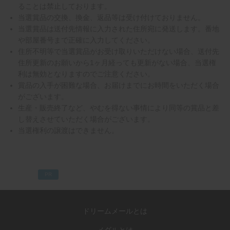
ることは禁止しております。
当選賞品の交換、換金、返品等は受け付けておりません。
当選賞品は送付先情報に入力された住所宛に発送します。番地
や部屋番号まで正確に入力してください。
住所不明等で当選賞品がお受け取りいただけない場合、送付先
住所更新のお願いから1ヶ月経っても更新がない場合、当選権
利は無効となりますのでご注意ください。
賞品の入手が困難な場合、お届けまでにお時間をいただく場合
がございます。
生産・販売終了など、やむを得ない事情により同等の賞品と差
し替えさせていただく場合がございます。
当選権利の譲渡はできません。
PR
ドリームメールとは
メダルとは