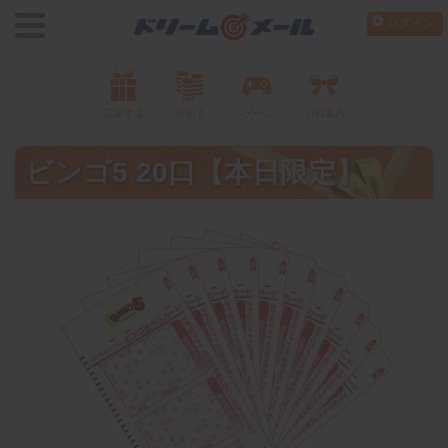
ログイン
応募する
貯める
ゲーム
お得案内
ビンゴ5 20口【本日限定】