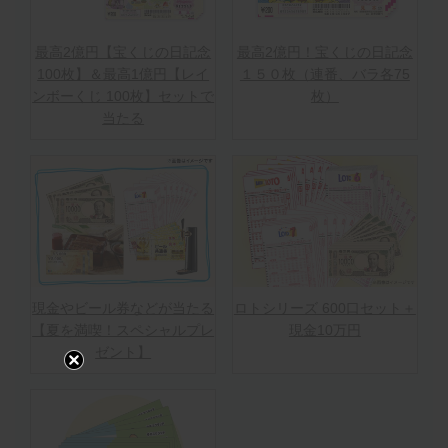
最高2億円【宝くじの日記念
最高2億円！宝くじの日記念
100枚】＆最高1億円【レイ
１５０枚（連番、バラ各75
ンボーくじ 100枚】セットで
枚）
当たる
現金やビール券などが当たる
ロトシリーズ 600口セット＋
【夏を満喫！スペシャルプレ
現金10万円
ゼント】