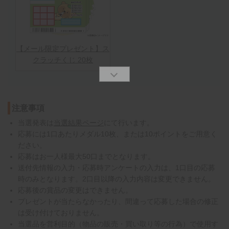
【メール限定プレゼント】ス
クラッチくじ 20枚
注意事項
当選発表は
当選結果ページ
にて行います。
応募には1口あたりメダル10枚、または10ポイントをご用意く
ださい。
応募はお一人様最大50口までとなります。
送付先情報の入力・応募時アンケートの入力は、1口目の応募
時のみとなります。2口目以降の入力内容は変更できません。
応募後の賞品の変更はできません。
プレゼントが当たらなかったり、間違って応募した場合の修正
は受け付けておりません。
当選品を営利目的（物品の販売・買い取り等の行為）で使用す