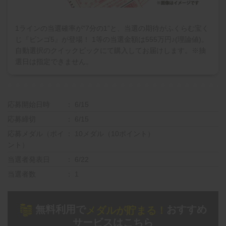
1ラインの当選確率が“7分の1”と、当選の期待がふくらむ宝く
じ『ビンゴ5』が登場！ 1等の当選金額は555万円♪(理論値)。
自動選択のクイックピックにて購入してお届けします。※抽
選日は指定できません。
応募開始日時
6/15
応募締切
6/15
応募メダル（ポイ
10メダル（10ポイント）
ント）
当選者発表日
6/22
当選者数
1
無料利用で
おすすめ
メダルが貯まる！
サービスはこちら