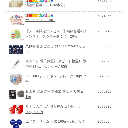
6576790
清酒特撰券（1.8L×2本分）
6924166
ナンバーズ3 20口
【メール限定プレゼント】高額当選のチ
7196248
ャンス！「スクラッチくじ」20枚
久原醤油 あごだしつゆ 500ml×4本セッ
6615157
ト
オムロン 電子体温計 スピード検温15秒
8127371
予測 けんおんくん MC-688
SOLIMO シーチキン Lフレーク 70g×12
8998023
缶
みの屋 北海道産 無添加 無塩 煎り黒豆
8365918
1kg
サトウのごはん 新潟県産コシヒカリ
8269981
200g×20個
ニベアクリーム 大缶 169g × 3個パック
9068734