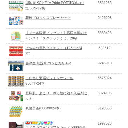
湖池屋 KOIKEYA Pride POTATO神のり
8531263
塩 58g×12袋
花粉ブロックスプレー セット
9425298
【メール限定プレゼント】高額当選のチ
8883428
ャンス！「スクラッチくじ」20枚
はちみつ黒酢ダイエット（125ml×24
538512
本）
会津産 無洗米 コシヒカリ 4kg
9246910
こだわり酒場のレモンサワー缶
6576024
350ml×24本
乾燥肌、肩こり、冷え性に効く入浴剤セ
6324106
ット
爽健美茶(600ml×24本)
5193556
1997526
エノテカワインギフトカード 5000円分