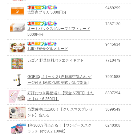
9469299
吉野家プリカ 5000円分
7367130
オートバックスグループギフトカード
5000円分
9445634
お取り寄せグルメカード
カゴメ 野菜飲料バラエティギフト
7710479
GORIX(ゴリックス) 自転車空気入れ ゲ
7991588
ージ付き [米式 仏式 英式 バルブ対応]
好評につき再登場！【現金５万円】また
8397294
は【ロト6 250口】
当選確率は11/60！【クリスマスプレゼ
3699549
ント】当たる
1等300万円当たる！【ワンピーススク
6240308
ラッチ おでん2 100枚】