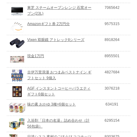
東芝 スチームオーブンレンジ 石窯オー
7065642
ブン(23L)
Amazonギフト券 2万円分
9575315
Vixen 双眼鏡 アトレックIIシリーズ
8918264
現金1万円
8955501
古伊万里浪漫 おつまみベストナイン ギ
4827684
フトセット 9個入
AGF インスタントコーヒーバラエティ
3076218
ギフト6個セット
味の素 おかゆ 3種×6個セット
634191
入浴剤「日本の名湯」詰め合わせ（計
6295154
56包袋）
日清シスコ 素材のごほうび ココナッツ
9303675