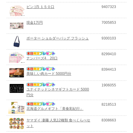
ビンゴ5 １５０口
9407323
現金1万円
7005853
ポーター ショルダーバッグ フラッシュ
9300103
8299410
ナンバーズ4 20口
8394413
美味しい肉カード 5000円分
1906055
ユナイテッドシネマギフトカード 5000
円分
8218513
北海道グルメギフト「美食彩紀行」
ヤマダイ 凄麺 人気12種類 食べくらべセ
8308663
ット