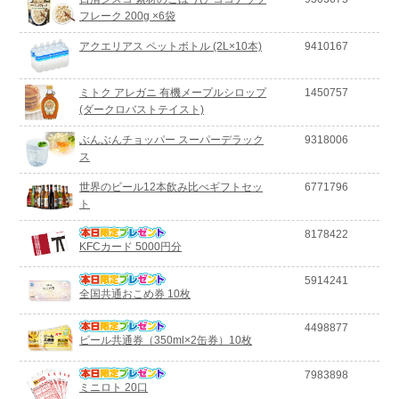
フレーク 200g ×6袋
アクエリアス ペットボトル (2L×10本)
9410167
ミトク アレガニ 有機メープルシロップ
1450757
(ダークロバストテイスト)
ぶんぶんチョッパー スーパーデラック
9318006
ス
世界のビール12本飲み比べギフトセッ
6771796
ト
8178422
KFCカード 5000円分
5914241
全国共通おこめ券 10枚
4498877
ビール共通券（350ml×2缶券）10枚
7983898
ミニロト 20口