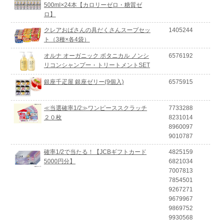
500ml×24本【カロリーゼロ・糖質ゼ
ロ】
クレアおばさんの具だくさんスープセッ
1405244
ト（3種×各4袋）
オルナ オーガニック ボタニカル ノンシ
6576192
リコンシャンプー・トリートメントSET
銀座千疋屋 銀座ゼリー(9個入)
6575915
≪当選確率1/2≫ワンピーススクラッチ
7733288
２０枚
8231014
8960097
9010787
確率1/2で当たる！【JCBギフトカード
4825159
5000円分】
6821034
7007813
7854501
9267271
9679967
9869752
9930568