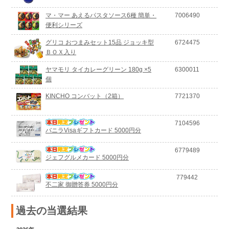
マ・マー あえるパスタソース6種 簡単・
7006490
便利シリーズ
グリコ おつまみセット15品 ジョッキ型
6724475
ＢＯＸ入り
ヤマモリ タイカレーグリーン 180g ×5
6300011
個
KINCHO コンバット（2箱）
7721370
7104596
バニラVisaギフトカード 5000円分
6779489
ジェフグルメカード 5000円分
779442
不二家 御贈答券 5000円分
過去の当選結果