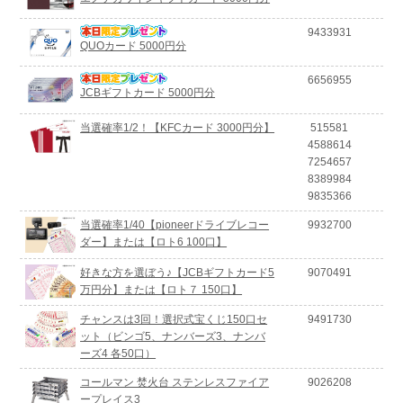
9433931
QUOカード 5000円分
6656955
JCBギフトカード 5000円分
当選確率1/2！【KFCカード 3000円分】
515581
4588614
7254657
8389984
9835366
当選確率1/40【pioneerドライブレコー
9932700
ダー】または【ロト6 100口】
好きな方を選ぼう♪【JCBギフトカード5
9070491
万円分】または【ロト７ 150口】
チャンスは3回！選択式宝くじ150口セ
9491730
ット（ビンゴ5、ナンバーズ3、ナンバ
ーズ4 各50口）
コールマン 焚火台 ステンレスファイア
9026208
ープレイス3