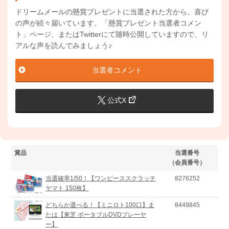
ドリームメールの懸賞プレゼントに当選された方から、喜び
の声が続々届いています。「懸賞プレゼント当選者コメン
ト」ページ、またはTwitterにて随時公開していますので、リ
アルな声を読んでみましょう♪
当選者コメント
公式X
賞品
当選番号
（会員番号）
当選確率1/50！【ワンピーススクラッチ
8276252
ヤマト 150枚】
どちらか選べる！【ミニロト100口】ま
8449845
たは【東芝 ポータブルDVDプレーヤ
ー】