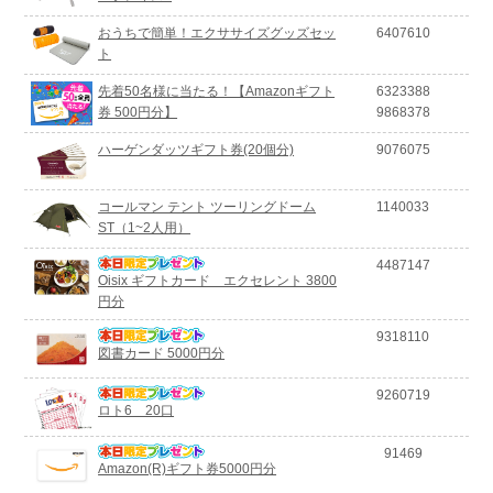
おうちで簡単！エクササイズグッズセッ
6407610
ト
先着50名様に当たる！【Amazonギフト
6323388
券 500円分】
9868378
ハーゲンダッツギフト券(20個分)
9076075
コールマン テント ツーリングドーム
1140033
ST（1~2人用）
4487147
Oisix ギフトカード エクセレント 3800
円分
9318110
図書カード 5000円分
9260719
ロト6 20口
91469
Amazon(R)ギフト券5000円分