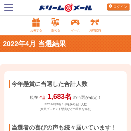
ログイン
応募する
貯める
ゲーム
お得案内
2022年4月 当選結果
今年懸賞に当選した合計人数
1,683名
現在
合計
の当選が確定！
※2026年8月8日時点の合計人数
(全員プレゼント懸賞などの重複を含む)
当選者の喜びの声も続々届いています！