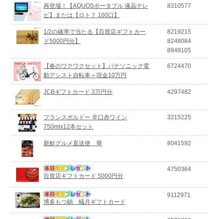
再登場！【AQUOSポータブル 液晶テレ
8310577
ビ】または【ロト７ 100口】
1/2の確率で当たる【百貨店ギフトカー
8219215
ド5000円分】
8248084
8949105
【春のワクワクセット】パナソニック電
6724470
動アシスト自転車＋現金10万円
JCBギフトカード 3万円分
4297482
フランスボルドー 辛口赤ワイン
3215225
750mlx12本セット
新鮮グルメ直送便 華
8041592
4750364
百貨店ギフトカード 5000円分
9112971
博多もつ鍋 蟻月ギフトカード