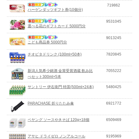
719862
ハーゲンダッツギフト券(10個分)
9531045
選べる花のギフトカード 5000円分
9013245
こども商品券 5000円分
チオビタドリンク (100ml×50本)
7820845
新潟人気希少銘酒 金賞受賞酒蔵 飲み比
7055222
べセット300ml×5本
サントリー 伊右衛門 特茶(500ml×24本)
5480425
PARACHASE 折りたたみ傘
6921772
ペヤング ソースやきそば 120g×18個
6509469
アサヒ ドライゼロ ノンアルコール
9195969