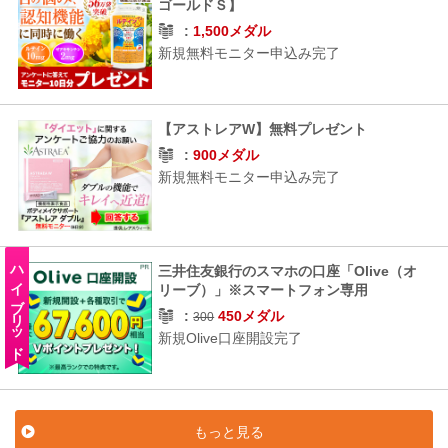
ゴールドＳ】
1,500メダル
新規無料モニター申込み完了
【アストレアW】無料プレゼント
900メダル
新規無料モニター申込み完了
ハイブリッド
三井住友銀行のスマホの口座「Olive（オ
リーブ）」※スマートフォン専用
450メダル
300
新規Olive口座開設完了
もっと見る