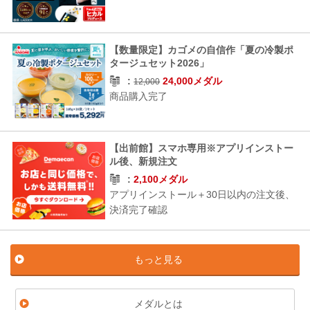
【数量限定】カゴメの自信作「夏の冷製ポ
タージュセット2026」
24,000メダル
12,000
商品購入完了
【出前館】スマホ専用※アプリインストー
ル後、新規注文
2,100メダル
アプリインストール＋30日以内の注文後、
決済完了確認
もっと見る
メダルとは