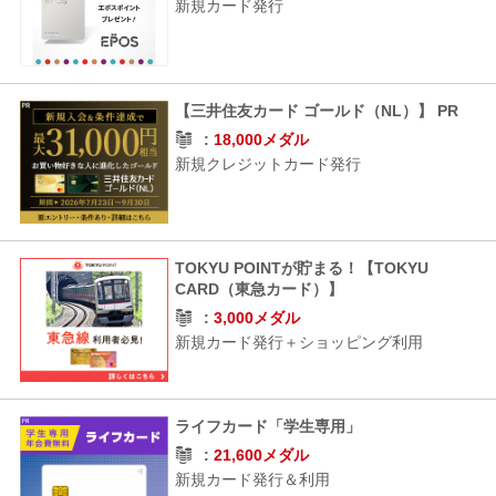
新規カード発行
【三井住友カード ゴールド（NL）】 PR
18,000メダル
新規クレジットカード発行
TOKYU POINTが貯まる！【TOKYU
CARD（東急カード）】
3,000メダル
新規カード発行＋ショッピング利用
ライフカード「学生専用」
21,600メダル
新規カード発行＆利用