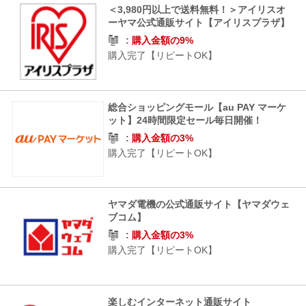
＜3,980円以上で送料無料！＞アイリスオ
ーヤマ公式通販サイト【アイリスプラザ】
購入金額の9%
購入完了【リピートOK】
総合ショッピングモール【au PAY マーケ
ット】24時間限定セール毎日開催！
購入金額の3%
購入完了【リピートOK】
ヤマダ電機の公式通販サイト【ヤマダウェ
ブコム】
購入金額の3%
購入完了【リピートOK】
楽しむインターネット通販サイト