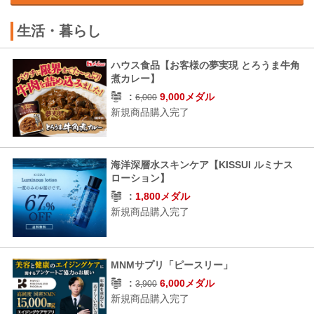
生活・暮らし
ハウス食品【お客様の夢実現 とろうま牛角
煮カレー】
9,000メダル
6,000
新規商品購入完了
海洋深層水スキンケア【KISSUI ルミナス
ローション】
1,800メダル
新規商品購入完了
MNMサプリ「ピースリー」
6,000メダル
3,900
新規商品購入完了