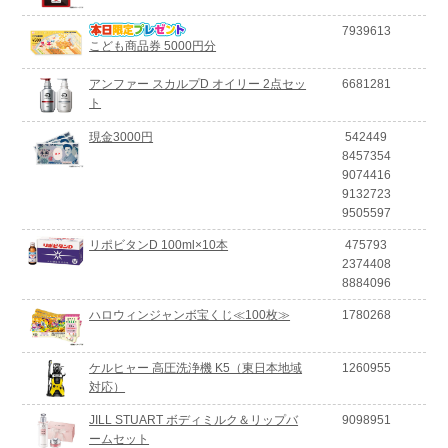
7939613
こども商品券 5000円分
アンファー スカルプD オイリー 2点セッ
6681281
ト
現金3000円
542449
8457354
9074416
9132723
9505597
リポビタンD 100ml×10本
475793
2374408
8884096
ハロウィンジャンボ宝くじ≪100枚≫
1780268
ケルヒャー 高圧洗浄機 K5（東日本地域
1260955
対応）
JILL STUART ボディミルク＆リップバ
9098951
ームセット