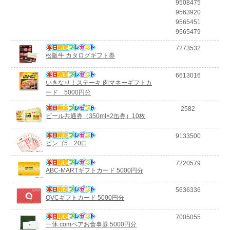
9508475
9563920
9565451
9565479
7273532
松阪牛 カタログギフト券
6613016
いきなり！ステーキ 肉マネーギフトカ
ード 5000円分
2582
ビール共通券（350ml×2缶券）10枚
9133500
ビンゴ5 20口
7220579
ABC-MARTギフトカード 5000円分
5636336
QVCギフトカード 5000円分
7005055
一休.comペアお食事券 5000円分