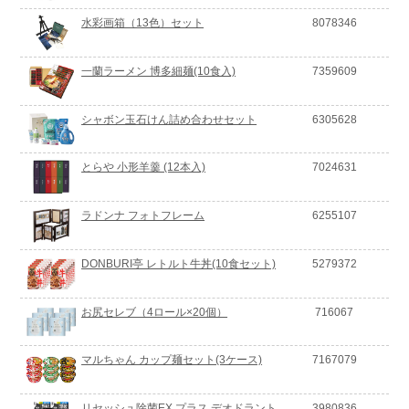
水彩画箱（13色）セット
8078346
一蘭ラーメン 博多細麺(10食入)
7359609
シャボン玉石けん詰め合わせセット
6305628
とらや 小形羊羹 (12本入)
7024631
ラドンナ フォトフレーム
6255107
DONBURI亭 レトルト牛丼(10食セット)
5279372
お尻セレブ（4ロール×20個）
716067
マルちゃん カップ麺セット(3ケース)
7167079
リセッシュ除菌EX プラス デオドラント
3980836