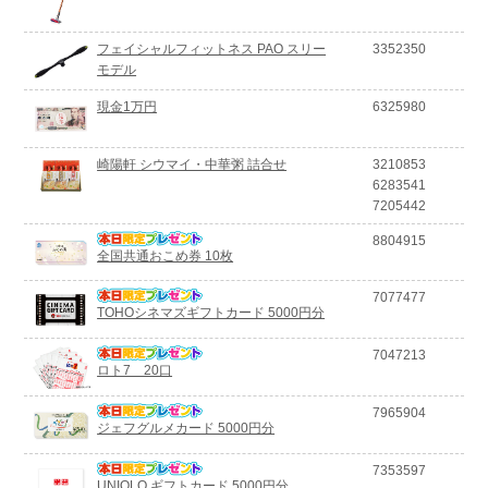
フェイシャルフィットネス PAO スリー
3352350
モデル
現金1万円
6325980
崎陽軒 シウマイ・中華粥 詰合せ
3210853
6283541
7205442
8804915
全国共通おこめ券 10枚
7077477
TOHOシネマズギフトカード 5000円分
7047213
ロト7 20口
7965904
ジェフグルメカード 5000円分
7353597
UNIQLO ギフトカード 5000円分