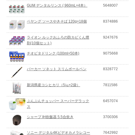
GUM デンタルリンス ( 960mL×4本）
5648007
ペヤング ソースやきそば 120g×18個
8374886
ライオン ルックおふろの防カビくん煙
9247676
剤(10個セット)
チオビタドリンク (100ml×50本)
9075668
パーカー ソネット スリムボールペン
8328772
新潟県産コシヒカリ（5㎏×2袋）
7811586
ぶんぶんチョッパー スーパーデラック
6457074
ス
シャープ IH炊飯器 5.5合炊き
3700306
ソニー デジタル4Kビデオカメラレコー
7642992