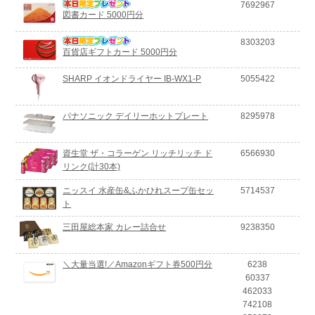
7692967
図書カード 5000円分
8303203
百貨店ギフトカード 5000円分
SHARP イオンドライヤー IB-WX1-P
5055422
パナソニック デイリーホットプレート
8295978
資生堂 ザ・コラーゲン リッチリッチ ド
6566930
リンク(計30本)
ニッスイ 水産缶&ふかひれスープ缶セッ
5714537
ト
三田屋総本家 カレー詰合せ
9238350
＼大量当選!／Amazonギフト券500円分
6238
60337
462033
742108