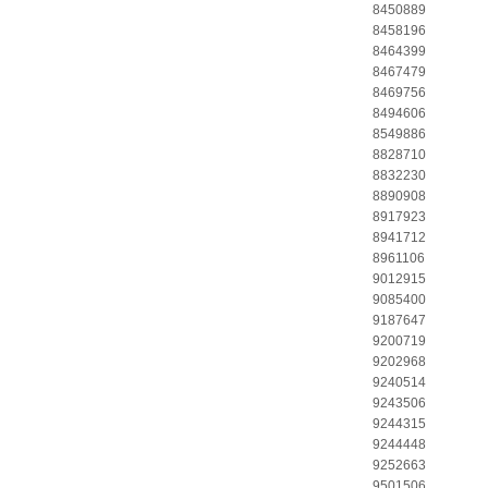
8450889
8458196
8464399
8467479
8469756
8494606
8549886
8828710
8832230
8890908
8917923
8941712
8961106
9012915
9085400
9187647
9200719
9202968
9240514
9243506
9244315
9244448
9252663
9501506