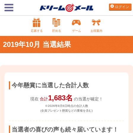
ログイン
応募する
貯める
ゲーム
お得案内
2019年10月 当選結果
今年懸賞に当選した合計人数
1,683名
現在
合計
の当選が確定！
※2026年8月6日時点の合計人数
(全員プレゼント懸賞などの重複を含む)
当選者の喜びの声も続々届いています！