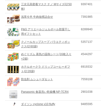
三次元高密着マスク ナノ Mサイズ(計50
9397401
枚)
浅草今半 牛肉佃煮詰合せ
7391985
P&G アリエールジェルボール部屋干し
8289940
用ギフトセット
クノールカップスープ バラエティボッ
5357137
クス(計60袋)
めぐりズム 蒸気の温熱シート(16枚入り
4544297
×2箱)
ホテルオークラ ドリップコーヒーギフ
6919332
ト(計28袋)
防虫剤 ムシューダセット
7559108
Panasonic 食器洗い乾燥機 NP-TCR4
2901038
ダイソン cyclone v10 fluffy
9485595