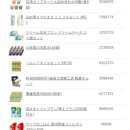
日清カップヌードル詰め合わせ(5種×各4
9294555
個)
詰め替えそのまま ミニ フルセット MS-
7264774
7
クリーム玄米ブラン クリームチーズ ２
2252725
４個セット
お部屋の消臭元(16個)
2235029
ヘルシーオイルセット OP-50
9101570
M.MOWBRAY×銀座大賀靴工房 靴磨きセ
5099440
ット
爽健美茶(600ml×48本)
6277331
流せるトイレブラシ(替えブラシ計60個
9485545
付き)
サトウのごはん 新潟県産コシヒカリ
90058
200g×20個