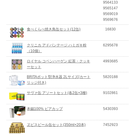
9564133
9565147
9569019
9569676
食べくらべ焼き鳥缶セット(12缶)
16830
クリニカ アドバンテージ ハミガキ粉
6295678
（10個）
ロイヤル コペンハーゲン 紅茶・クッキ
4993685
ーセット
BRITAポット型浄水器 2Lサイズ(カート
5820188
リッジ付き)
サヴァ缶 アソートセット(各2缶×3種)
9102861
本錫100% ビアカップ
5430393
ヱビスビール缶セット(350ml×20本)
7452923