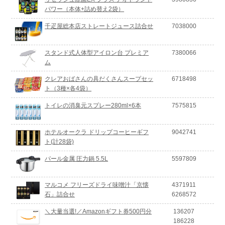
パワー（本体+詰め替え2袋）
千疋屋総本店ストレートジュース詰合せ
7038000
スタンド式人体型アイロン台 プレミア
7380066
ム
クレアおばさんの具だくさんスープセッ
6718498
ト（3種×各4袋）
トイレの消臭元スプレー280ml×6本
7575815
ホテルオークラ ドリップコーヒーギフ
9042741
ト(計28袋)
パール金属 圧力鍋 5.5L
5597809
マルコメ フリーズドライ味噌汁「京懐
4371911
石」詰合せ
6268572
＼大量当選!／Amazonギフト券500円分
136207
186228