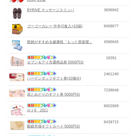
BYRIVE マッサージスリッパ
3606942
ゴーゴーカレー 中辛(2食入×10箱)
8408677
医師がすすめる健康枕「もっと肩楽寝」
4586645
18391
セブン＆アイ共通商品券 5000円分
2461240
ハーゲンダッツギフト券(10個分)
7238648
花とみどりのギフト券 5000円分
8002669
ロト6 20口
6439715
眼鏡市場ギフトカード 5000円分