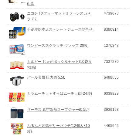
山吹
ニコン FXフォーマットミラーレスカメ
4739873
ラ Z 7
千疋屋総本店ストレートジュース詰合せ
8380914
ワンピーススクラッチ ウソップ 20枚
1270343
カルビー じゃがポックルセット(10袋入
7337270
×3箱)
パール金属 圧力鍋 5.5L
6488655
カラムーチョ＋すっぱムーチョ(計24袋)
6338929
サーモス 真空断熱スープジャー(0.5L)
3939193
ぷるんと蒟蒻ゼリーパウチ(12個入×10
4465645
袋)