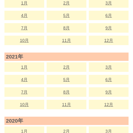
1月
2月
3月
4月
5月
6月
7月
8月
9月
10月
11月
12月
2021年
1月
2月
3月
4月
5月
6月
7月
8月
9月
10月
11月
12月
2020年
1月
2月
3月