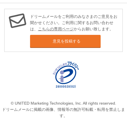
ドリームメールをご利用のみなさまのご意見をお
聞かせください。ご利用に関するお問い合わせ
は、
こちらの専用ページ
からお願い致します。
意見を投稿する
© UNITED Marketing Technologies, Inc. All rights reserved.
ドリームメールに掲載の画像、情報等の無許可転載・転用を禁止しま
す。