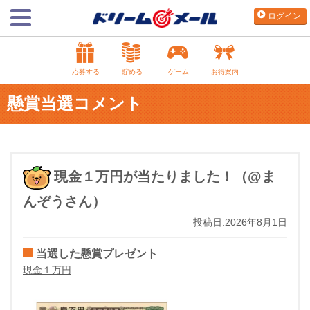
ログイン
応募する
貯める
ゲーム
お得案内
懸賞当選コメント
現金１万円が当たりました！（@ま
んぞうさん）
投稿日:2026年8月1日
当選した懸賞プレゼント
現金１万円