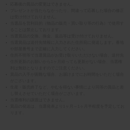
応募後の賞品の変更はできません。
プレゼントが当たらなかったり、間違って応募した場合の修正
は受け付けておりません。
当選品を営利目的（物品の販売・買い取り等の行為）で使用す
ることは禁止しております。
当選賞品の交換、換金、返品等は受け付けておりません。
当選賞品は送付先情報に入力された住所宛に発送します。番地
や部屋番号まで正確に入力してください。
住所不明等で当選賞品がお受け取りいただけない場合、送付先
住所更新のお願いから1ヶ月経っても更新がない場合、当選権
利は無効となりますのでご注意ください。
賞品の入手が困難な場合、お届けまでにお時間をいただく場合
がございます。
生産・販売終了など、やむを得ない事情により同等の賞品と差
し替えさせていただく場合がございます。
当選権利の譲渡はできません。
賞品の発送は、当選発表より1ヶ月～1ヶ月半程度を予定してお
ります。