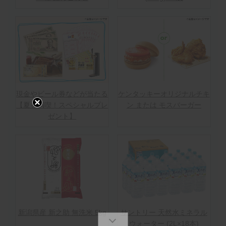
現金やビール券などが当たる
ケンタッキーオリジナルチキ
【夏を満喫！スペシャルプレ
ン または モスバーガー
ゼント】
新潟県産 新之助 無洗米 5kg
サントリー 天然水ミネラル
ウォーター (2L×18本)