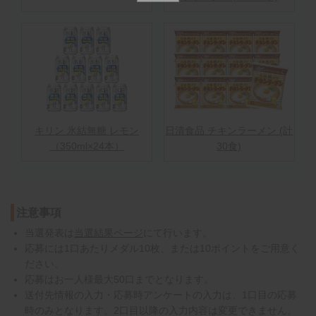
キリン 氷結無糖 レモン
日清食品 チキンラーメン (計
（350ml×24本）
30食)
注意事項
当選発表は
当選結果ページ
にて行います。
応募には1口あたりメダル10枚、または10ポイントをご用意く
ださい。
応募はお一人様最大50口までとなります。
送付先情報の入力・応募時アンケートの入力は、1口目の応募
時のみとなります。2口目以降の入力内容は変更できません。