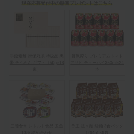
現在応募受付中の懸賞プレゼントはこちら
手延素麺 揖保乃糸 特級品 黒
贅沢搾り プレミアムトマト
帯 そうめん ギフト（50g×18
アサヒ チューハイ350ml×24
束）
本
三陸食堂 レトルト食品 煮魚
ラ王 担々麺 袋麺 3食パック
10種 詰め合わせ
(264g) ×9袋