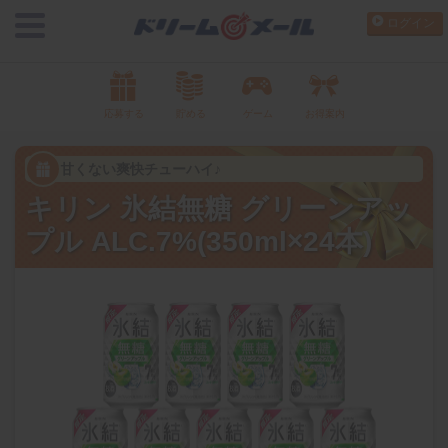
ログイン
応募する
貯める
ゲーム
お得案内
甘くない爽快チューハイ♪
キリン 氷結無糖 グリーンアッ
プル ALC.7%(350ml×24本)