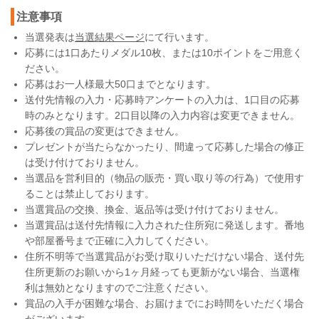
注意事項
当選発表は
当選結果ページ
にて行います。
応募には1口あたりメダル10枚、または10ポイントをご用意く
ださい。
応募はお一人様最大50口までとなります。
送付先情報の入力・応募時アンケートの入力は、1口目の応募
時のみとなります。2口目以降の入力内容は変更できません。
応募後の賞品の変更はできません。
プレゼントが当たらなかったり、間違って応募した場合の修正
は受け付けておりません。
当選品を営利目的（物品の販売・買い取り等の行為）で使用す
ることは禁止しております。
当選賞品の交換、換金、返品等は受け付けておりません。
当選賞品は送付先情報に入力された住所宛に発送します。番地
や部屋番号まで正確に入力してください。
住所不明等で当選賞品がお受け取りいただけない場合、送付先
住所更新のお願いから1ヶ月経っても更新がない場合、当選権
利は無効となりますのでご注意ください。
賞品の入手が困難な場合、お届けまでにお時間をいただく場合