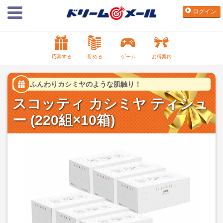
ログイン
応募する
貯める
ゲーム
お得案内
ふんわりカシミヤのような肌触り！
スコッティ カシミヤ ティシュ
ー (220組×10箱)