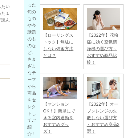
った
したい
旬の
った１
もの
で読ん
や今
話題
【ローリングス
【2022年】花粉
のも
トック】無駄に
症に効く空気清
のな
しない備蓄方法
浄機の選び方～
ど、
とは？
おすすめ商品比
さま
較！
ざま
なテ
ーマ
から
商品
をセ
【マンション
【2022年】オー
レク
OK！】簡単にで
ブンレンジの失
トし
きる室内運動＆
敗しない選び方
てご
おすすめグッ
～おすすめ商品3
紹
ズ！
選！
介！