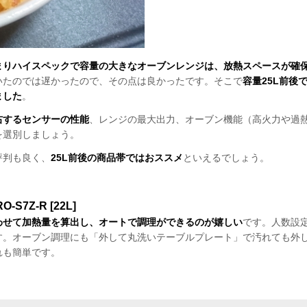
まりハイスペックで容量の大きなオーブンレンジは、放熱スペースが確
いたのでは遅かったので、その点は良かったです。そこで
容量25L前後
ました
。
右するセンサーの性能
、レンジの最大出力、オーブン機能（高火力や過
を選別しましょう。
評判も良く、
25L前後の商品帯ではおススメ
といえるでしょう。
Z-R [22L]
わせて加熱量を算出し、オートで調理ができるのが嬉しい
です。人数設
す。オーブン調理にも「外して丸洗いテーブルプレート」で汚れても外
れも簡単です。