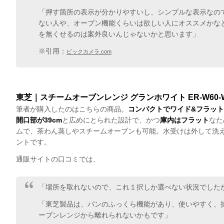
「押す箇所の表示が分かりやすいし、シンプルな表示なの
ない人や、オーブン機能くらいは欲しい人にオススメかな
を無くせるのは案外良いんじゃないかと思います」
※引用：
ビックカメラ.com
東芝｜スチームオーブンレンジ グランホワイト ER-W60-W 
筆者が購入したのはこちらの商品。
コンパクトでワイド&フラッ
開口部が39cm
と広めにとられた設計で、かつ
庫内はフラット
なた
ムで、茶わん蒸しやスチームオーブンも可能。水受けは外して洗
ントです。
通販サイトの口コミでは、
「場所を取れないので、これ１択しか選べない状況でした
「東芝製品は、パンのふっくら機能があり、使いやすく、
ーブンレンジから離れられないかもです」