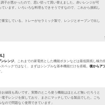
々調子が悪かったので、思い切って買い替えました。赤いレンジが可
っています。いろいろな料理もできそうですなので、これから挑戦し
で重宝している。トレーがセラミック製で、レンジとオーブンで出し
L]
ブンレンジ
。これまでの家電然とした機能ボタンなどは最低限残し極力
ルスペックではなく、まずはシンプルな基本機能だけを搭載。
後からア
す。
分お値段も高いです。実際のところ使う機能はほとんど無いだろうと
い電子レンジを探しており、まさにマッチしている製品でした。ごち
ルなので問題なく使用できています」