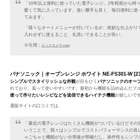
「10年以上便利に使っていた電子レンジ。2年程前から時
愛くて気に入っています。使い勝手も良く、毎日便利に使
てみます」
「様々なオートメニューが付いているが、絶妙な仕上がり
入れせずに使えること、丸洗いできることが良い」
※引用：
ビックカメラ.com
パナソニック｜オーブンレンジ ホワイト NE-FS301-W [23
シンプルでスタイリッシュな外観
が目をひく
パナソニックのオー
れており、返って使いやすいです。最初から機能を詰め込んだフ
使って作りたいレシピなどを送信できるハイテク機能
が嬉しいで
通販サイトの口コミでは、
「最近の電子レンジはたくさん機能がついているけどその
いうことで、我々はシンプルでコストパフォーマンスの良
ゃごちゃと機能がない分用途が明確だし、操作性もシンプ