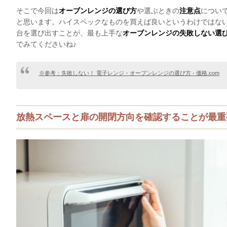
そこで今回は
オーブンレンジの選び方
や選ぶときの
注意点
につい
と思います。ハイスペックなものを買えば良いというわけではな
台を選び出すことが、最も上手な
オーブンレンジの失敗しない選
でみてくださいね♪
※参考：失敗しない！ 電子レンジ・オーブンレンジの選び方 - 価格.com
放熱スペースと扉の開閉方向を確認することが最重