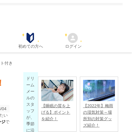
初めての方へ
ログイン
ント付き
ドリ
！
ーム
メー
ルの
スタ
【睡眠の質を上
【2022年】梅雨
/04
ッフ
げる】ポイント
の湿気対策～場
たい
が、
を紹介！
所別の対策グッ
ンジ
で
季節
ズ紹介！
に沿