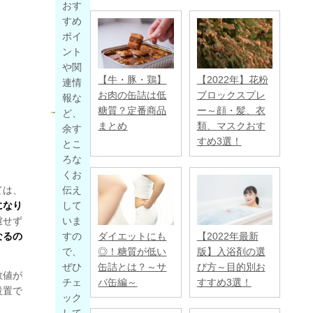
おす
すめ
ポイ
ント
や関
【牛・豚・鶏】
【2022年】花粉
連情
お肉の缶詰は低
ブロックスプレ
報な
糖質？定番商品
ー～顔・髪、衣
ど、
まとめ
類、マスクおす
余す
すめ3選！
とこ
ろな
くお
ては、
伝え
になり
して
慮せず
いま
なるの
すの
【2022年最新
ダイエットにも
で、
版】入浴剤の選
◎！糖質が低い
ぜひ
び方～目的別お
缶詰とは？～サ
数値が
チェ
すすめ3選！
バ缶編～
設置で
ック