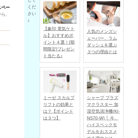
して
くだ
スペー
さい
から、
♪
【象印 電気ケト
人気のメンズシ
ル】おすすめポ
ェーバー、ラム
イント４選！[期
ダッシュを選ぶ
間限定]プレゼン
３つの理由とは
ト当たる♪
シャープ プラズ
ミーゼ スカルプ
マクラスター 加
リフトの効果と
湿空気清浄機(KI-
は？【ポイント
NS70-W) │ 今、
は３つ】
ハイスペックモ
デルをおススメ