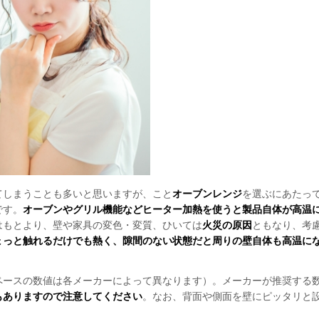
てしまうことも多いと思いますが、こと
オーブンレンジ
を選ぶにあたっ
です。
オーブンやグリル機能などヒーター加熱を使うと製品自体が高温
はもとより、壁や家具の変色・変質、ひいては
火災の原因
ともなり、考
ょっと触れるだけでも熱く、隙間のない状態だと周りの壁自体も高温に
ペースの数値は各メーカーによって異なります）。メーカーが推奨する
もありますので注意してください
。なお、背面や側面を壁にピッタリと