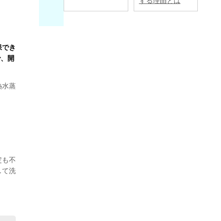
する理由とは
保でき
で、開
熱水蒸
定も不
して洗