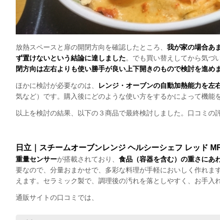
放熱スペースと扉の開閉方向を確認したところ、
我が家の場合あ
ず置けないという結論に達しました
。でも買い替えしてから気づ
閉方向は左右よりも使い勝手が良い上下開きのもので検討を進め
ほかに検討が必要なのは、
レンジ・オーブンの自動加熱能力を左
気など）です。購入後にどのような使い方をするかによって機能
以上を検討の結果、以下の３商品で最終検討しました。口コミの
日立｜スチームオーブンレンジ ヘルシーシェフ レッド MRO-S7
重量センサー
が搭載されており、
食品（容器を含む）の重さにあ
要なので、分量おまかせで、多彩な料理が手軽においしく作れま
えます。セラミック製で、調理後の汚れを落としやすく、お手入
通販サイトの口コミでは、