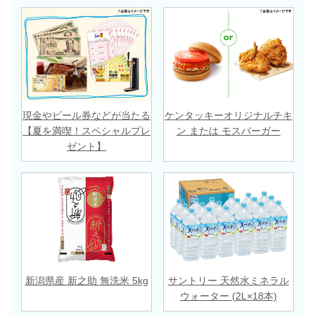
現金やビール券などが当たる
ケンタッキーオリジナルチキ
【夏を満喫！スペシャルプレ
ン または モスバーガー
ゼント】
新潟県産 新之助 無洗米 5kg
サントリー 天然水ミネラル
ウォーター (2L×18本)