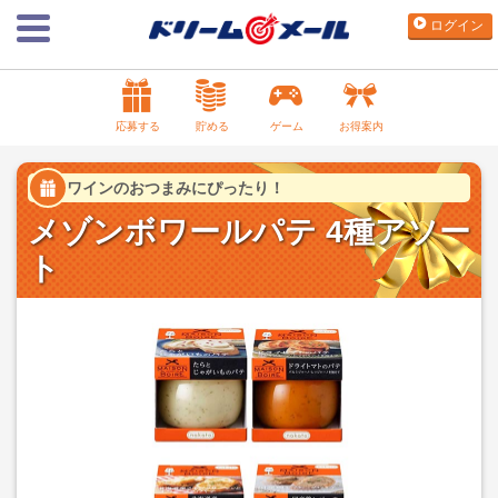
ログイン
応募する
貯める
ゲーム
お得案内
ワインのおつまみにぴったり！
メゾンボワールパテ 4種アソー
ト