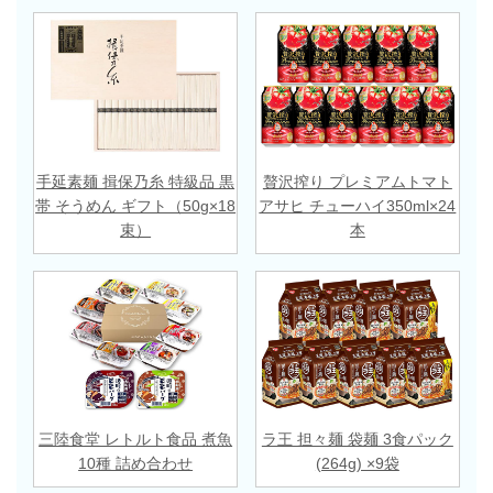
手延素麺 揖保乃糸 特級品 黒
贅沢搾り プレミアムトマト
帯 そうめん ギフト（50g×18
アサヒ チューハイ350ml×24
束）
本
三陸食堂 レトルト食品 煮魚
ラ王 担々麺 袋麺 3食パック
10種 詰め合わせ
(264g) ×9袋