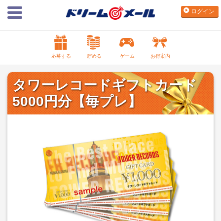
ログイン
応募する
貯める
ゲーム
お得案内
タワーレコードギフトカード
5000円分【毎プレ】