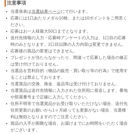
注意事項
当選発表は
当選結果ページ
にて行います。
応募には1口あたりメダル10枚、または10ポイントをご用意く
ださい。
応募はお一人様最大50口までとなります。
送付先情報の入力・応募時アンケートの入力は、1口目の応募
時のみとなります。2口目以降の入力内容は変更できません。
応募後の賞品の変更はできません。
プレゼントが当たらなかったり、間違って応募した場合の修正
は受け付けておりません。
当選品を営利目的（物品の販売・買い取り等の行為）で使用す
ることは禁止しております。
当選賞品の交換、換金、返品等は受け付けておりません。
当選賞品は送付先情報に入力された住所宛に発送します。番地
や部屋番号まで正確に入力してください。
住所不明等で当選賞品がお受け取りいただけない場合、送付先
住所更新のお願いから1ヶ月経っても更新がない場合、当選権
利は無効となりますのでご注意ください。
賞品の入手が困難な場合、お届けまでにお時間をいただく場合
がございます。