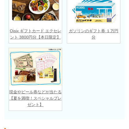
Oisix ギフトカード エクセレ
ガソリンのギフト券 １万円
ント 3800円分【本日限定】
分
現金やビール券などが当たる
【夏を満喫！スペシャルプレ
ゼント】