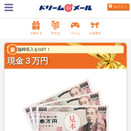
ログイン
応募する
貯める
ゲーム
お得案内
臨時収入をGET！
現金３万円