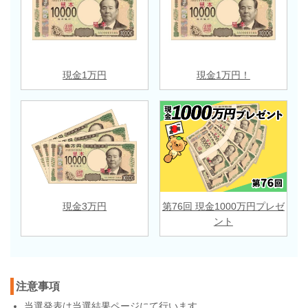
現金1万円
現金1万円！
現金3万円
第76回 現金1000万円プレゼ
ント
注意事項
当選発表は
当選結果ページ
にて行います。