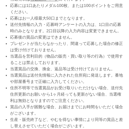
応募には1口あたりメダル100枚、または100ポイントをご用意
ください。
応募はお一人様最大50口までとなります。
送付先情報の入力・応募時アンケートの入力は、1口目の応募
時のみとなります。2口目以降の入力内容は変更できません。
応募後の賞品の変更はできません。
プレゼントが当たらなかったり、間違って応募した場合の修正
は受け付けておりません。
当選品を営利目的（物品の販売・買い取り等の行為）で使用す
ることは禁止しております。
当選賞品の交換、換金、返品等は受け付けておりません。
当選賞品は送付先情報に入力された住所宛に発送します。番地
や部屋番号まで正確に入力してください。
住所不明等で当選賞品がお受け取りいただけない場合、送付先
住所更新のお願いから1ヶ月経っても更新がない場合、当選権
利は無効となりますのでご注意ください。
賞品の入手が困難な場合、お届けまでにお時間をいただく場合
がございます。
生産・販売終了など、やむを得ない事情により同等の賞品と差
し替えさせていただく場合がございます。