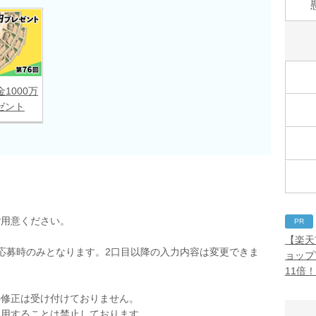
金1000万
ゼント
ご用意ください。
PR
【楽天
応募時のみとなります。2口目以降の入力内容は変更できま
ョップ
11倍
の修正は受け付けておりません。
使用することは禁止しております。