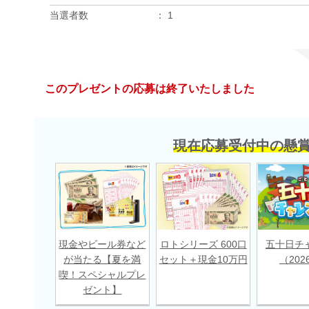
当選者数
1
このプレゼントの応募は終了いたしました
現在応募受付中の懸
現金やビール券など
ロトシリーズ 600口
五十日チ
が当たる【夏を満
セット＋現金10万円
（202
喫！スペシャルプレ
ゼント】