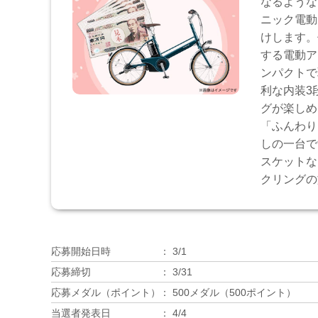
なるような
ニック電動
けします。
する電動ア
ンパクトで
利な内装3
グが楽しめ
「ふんわり
しの一台で
スケットな
クリングの
応募開始日時
3/1
応募締切
3/31
応募メダル（ポイント）
500メダル（500ポイント）
当選者発表日
4/4