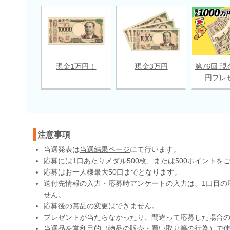
現金1万円！
現金3万円
第76回 現
円プレ
注意事項
当選発表は
当選結果ページ
にて行います。
応募には1口あたりメダル500枚、または500ポイントを
応募はお一人様最大50口までとなります。
送付先情報の入力・応募時アンケートの入力は、1口目の
せん。
応募後の賞品の変更はできません。
プレゼントが当たらなかったり、間違って応募した場合
当選品を営利目的（物品の販売・買い取り等の行為）で