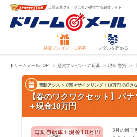
上場企業グループ会社が運営する懸賞サイト
懸賞プレゼントに応募
メダルを貯める
ドリームメールTOP
懸賞プレゼントに応募
現金 懸賞
電動アシストで楽々サイクリング！10万円で好き
【春のワクワクセット】パナ
＋現金10万円
3月の目玉