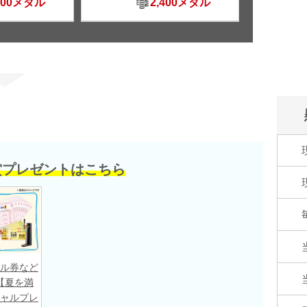
500メダル
2,400メダル
賞プレゼントはこちら
ル券など
【夏を満
ャルプレ