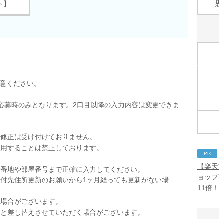
ト】
用意ください。
応募時のみとなります。2口目以降の入力内容は変更できま
の修正は受け付けておりません。
使用することは禁止しております。
PR
。
【楽天
。番地や部屋番号まで正確に入力してください。
ョップ
付先住所更新のお願いから1ヶ月経っても更新がない場
11倍
く場合がございます。
品と差し替えさせていただく場合がございます。