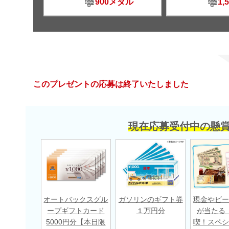
900メダル
1,
このプレゼントの応募は終了いたしました
現在応募受付中の懸
オートバックスグル
ガソリンのギフト券
現金やビー
ープギフトカード
１万円分
が当たる
5000円分【本日限
喫！スペシ