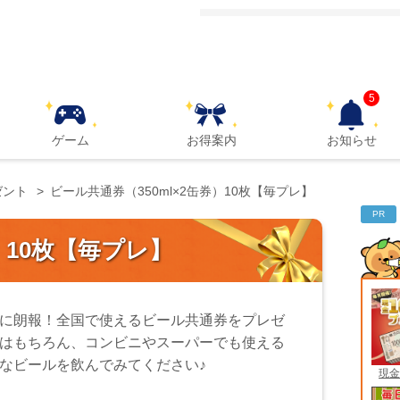
5
ゲーム
お得案内
お知らせ
ゼント
ビール共通券（350ml×2缶券）10枚【毎プレ】
PR
）10枚【毎プレ】
に朗報！全国で使えるビール共通券をプレゼ
はもちろん、コンビニやスーパーでも使える
なビールを飲んでみてください♪
現金