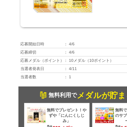
応募開始日時
4/6
応募締切
4/6
応募メダル（ポイント）
10メダル（10ポイント）
当選者発表日
4/11
当選者数
1
メダルが貯ま
無料利用で
無料でプレゼント！や
無料で
ずや「にんにくしじ
のサプ
み」