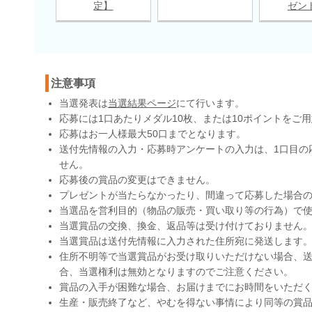
定】
ゼン
注意事項
当選発表は
当選結果ページ
にて行います。
応募には1口あたりメダル10枚、または10ポイントをご
応募はお一人様最大50口までとなります。
送付先情報の入力・応募時アンケートの入力は、1口目の
せん。
応募後の賞品の変更はできません。
プレゼントが当たらなかったり、間違って応募した場合
当選品を営利目的（物品の販売・買い取り等の行為）で
当選賞品の交換、換金、返品等は受け付けておりません
当選賞品は送付先情報に入力された住所宛に発送します
住所不明等で当選賞品がお受け取りいただけない場合、送
合、当選権利は無効となりますのでご注意ください。
賞品の入手が困難な場合、お届けまでにお時間をいただ
生産・販売終了など、やむを得ない事情により同等の賞