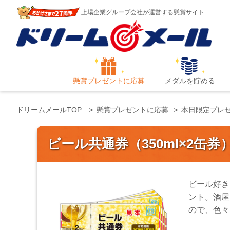
上場企業グループ会社が運営する懸賞サイト
懸賞プレゼントに応募
メダルを貯める
ドリームメールTOP
懸賞プレゼントに応募
本日限定プレ
ビール共通券（350ml×2缶券
ビール好き
ント。酒屋
ので、色々