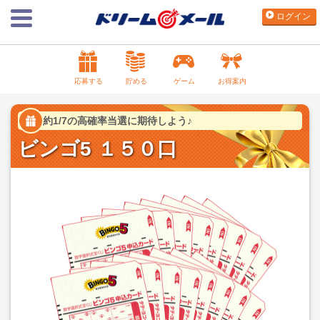
ログイン
応募する
貯める
ゲーム
お得案内
約1/7の高確率当選に期待しよう♪
ビンゴ5 １５０口