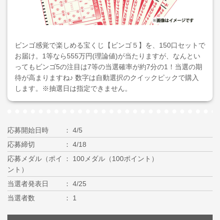
ビンゴ感覚で楽しめる宝くじ【ビンゴ５】を、150口セットで
お届け。1等なら555万円(理論値)が当たりますが、なんとい
ってもビンゴ5の注目は7等の当選確率が約7分の1！当選の期
待が高まりますね♪ 数字は自動選択のクイックピックで購入
します。※抽選日は指定できません。
応募開始日時
4/5
応募締切
4/18
応募メダル（ポイ
100メダル（100ポイント）
ント）
当選者発表日
4/25
当選者数
1