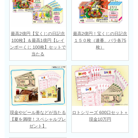
最高2億円【宝くじの日記念
最高2億円！宝くじの日記念
100枚】＆最高1億円【レイ
１５０枚（連番、バラ各75
ンボーくじ 100枚】セットで
枚）
当たる
現金やビール券などが当たる
ロトシリーズ 600口セット＋
【夏を満喫！スペシャルプレ
現金10万円
ゼント】