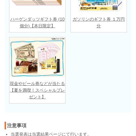
ハーゲンダッツギフト券 (10
ガソリンのギフト券 １万円
個分)【本日限定】
分
現金やビール券などが当たる
【夏を満喫！スペシャルプレ
ゼント】
注意事項
当選発表は
当選結果ページ
にて行います。