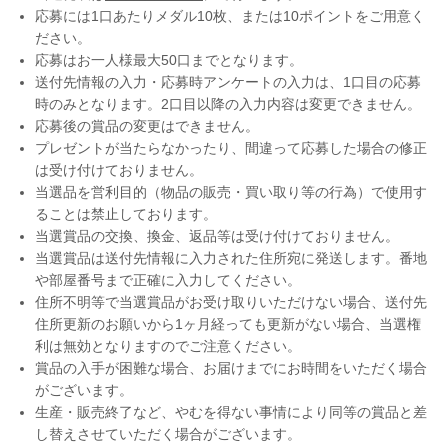
応募には1口あたりメダル10枚、または10ポイントをご用意く
ださい。
応募はお一人様最大50口までとなります。
送付先情報の入力・応募時アンケートの入力は、1口目の応募
時のみとなります。2口目以降の入力内容は変更できません。
応募後の賞品の変更はできません。
プレゼントが当たらなかったり、間違って応募した場合の修正
は受け付けておりません。
当選品を営利目的（物品の販売・買い取り等の行為）で使用す
ることは禁止しております。
当選賞品の交換、換金、返品等は受け付けておりません。
当選賞品は送付先情報に入力された住所宛に発送します。番地
や部屋番号まで正確に入力してください。
住所不明等で当選賞品がお受け取りいただけない場合、送付先
住所更新のお願いから1ヶ月経っても更新がない場合、当選権
利は無効となりますのでご注意ください。
賞品の入手が困難な場合、お届けまでにお時間をいただく場合
がございます。
生産・販売終了など、やむを得ない事情により同等の賞品と差
し替えさせていただく場合がございます。