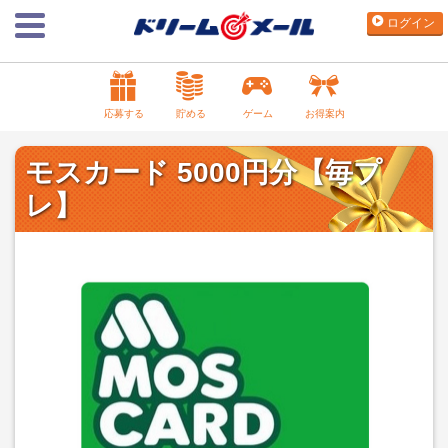
ログイン
応募する
貯める
ゲーム
お得案内
モスカード 5000円分【毎プ
レ】