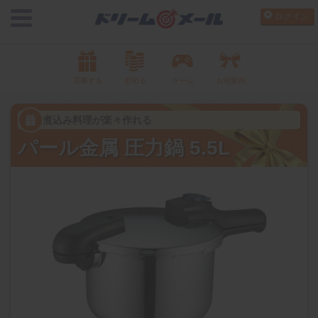
ログイン
応募する
貯める
ゲーム
お得案内
煮込み料理が楽々作れる
パール金属 圧力鍋 5.5L