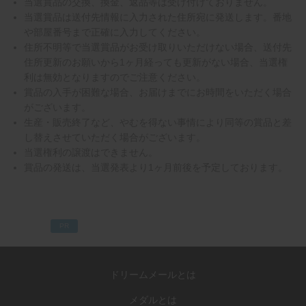
当選賞品の交換、換金、返品等は受け付けておりません。
当選賞品は送付先情報に入力された住所宛に発送します。番地
や部屋番号まで正確に入力してください。
住所不明等で当選賞品がお受け取りいただけない場合、送付先
住所更新のお願いから1ヶ月経っても更新がない場合、当選権
利は無効となりますのでご注意ください。
賞品の入手が困難な場合、お届けまでにお時間をいただく場合
がございます。
生産・販売終了など、やむを得ない事情により同等の賞品と差
し替えさせていただく場合がございます。
当選権利の譲渡はできません。
賞品の発送は、当選発表より1ヶ月前後を予定しております。
PR
ドリームメールとは
メダルとは