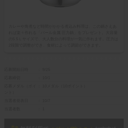
カレーや角煮など時間がかかる煮込み料理は、この鍋さえあ
れば楽々作れる「パール金属 圧力鍋」をプレゼント。大容量
の5.5Ｌサイズで、大人数分の料理が一気に作れます。圧力は
2段階で調整ができ、食材によって調節ができます。
応募開始日時
9/25
応募締切
10/1
応募メダル（ポイ
10メダル（10ポイント）
ント）
当選者発表日
10/7
当選者数
1