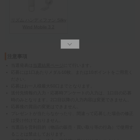
リズム ハンディファン Silky
Wind Mobile 3.2
注意事項
当選発表は
当選結果ページ
にて行います。
応募には1口あたりメダル10枚、または10ポイントをご用意く
ださい。
応募はお一人様最大50口までとなります。
送付先情報の入力・応募時アンケートの入力は、1口目の応募
時のみとなります。2口目以降の入力内容は変更できません。
応募後の賞品の変更はできません。
プレゼントが当たらなかったり、間違って応募した場合の修正
は受け付けておりません。
当選品を営利目的（物品の販売・買い取り等の行為）で使用す
ることは禁止しております。