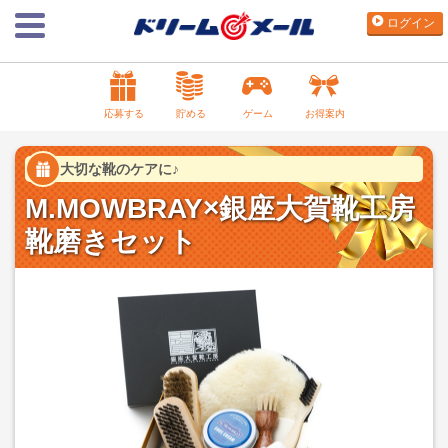
ログイン
応募する
貯める
ゲーム
お得案内
大切な靴のケアに♪
M.MOWBRAY×銀座大賀靴工房
靴磨きセット