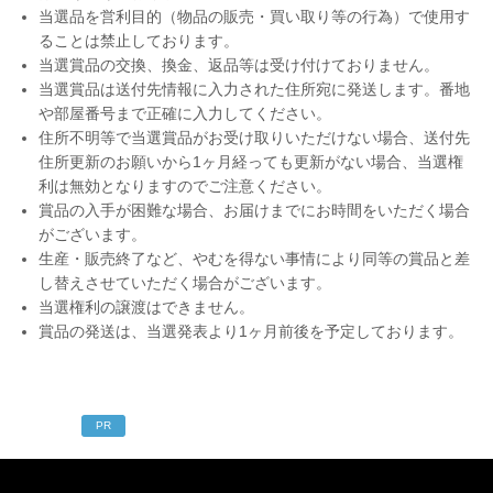
当選品を営利目的（物品の販売・買い取り等の行為）で使用す
ることは禁止しております。
当選賞品の交換、換金、返品等は受け付けておりません。
当選賞品は送付先情報に入力された住所宛に発送します。番地
や部屋番号まで正確に入力してください。
住所不明等で当選賞品がお受け取りいただけない場合、送付先
住所更新のお願いから1ヶ月経っても更新がない場合、当選権
利は無効となりますのでご注意ください。
賞品の入手が困難な場合、お届けまでにお時間をいただく場合
がございます。
生産・販売終了など、やむを得ない事情により同等の賞品と差
し替えさせていただく場合がございます。
当選権利の譲渡はできません。
賞品の発送は、当選発表より1ヶ月前後を予定しております。
PR