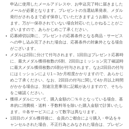
申込に使用したメールアドレスや、お申込完了時に届きました
メールが必要となります。プレゼントの当選結果発表、メダル
発行がされるまで必ず保存していただきますようお願いいたし
ます。万が一保存されていない場合対応いたしかねることがご
ざいますので、あらかじめご了承ください。
応募締切以降に、プレゼントの応募条件となる商品・サービス
への申し込み完了された場合は、応募条件の対象外となる場合
がございます。
メダルは2回に分けて付与されます。1回目はプレゼント応募時
に、最大メダル獲得枚数の5割、2回目はミッション完了確認時
に最大メダル獲得枚数の5割が付与されます。なお2回目の付与
にはミッションにより1～3か月程度かかりますので、あらかじ
めご了承ください。なお、2回目の付与に関して4か月以上時間
がかかる場合は、別途注意事項に記載がありますので、そちら
をご確認ください。
獲得メダルについて、購入金額の〇％※となっている場合、基
本的に消費税・送料・手数料等を除いた購入金額で計算いたし
ます。※各サービスによって数字は異なります。
1回目のメダル獲得後に、会員のご都合により購入・申込をキ
ャンセルされた場合、不正行為とみなされた場合は、プレゼン