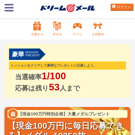
ログイン
応募する
貯める
ゲーム
お得案内
MISSION
豪華
PRESENT
ミッションをクリアして豪華なプレゼントに応募しよう。
1/100
当選確率
53
応募は残り
人まで
【現金100万円特別企画】大量メダルプレゼント
【現金100万円に毎日応募でき