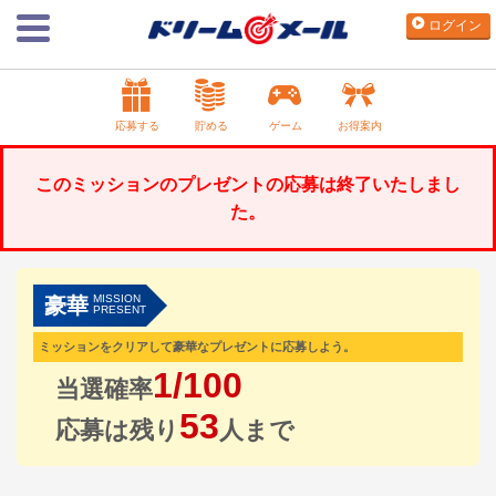
ログイン
応募する
貯める
ゲーム
お得案内
このミッションのプレゼントの応募は終了いたしまし
た。
MISSION
豪華
PRESENT
ミッションをクリアして豪華なプレゼントに応募しよう。
1/100
当選確率
53
応募は残り
人まで