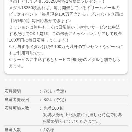
企画】としてメダル18250枚を1名様にプレゼント！
メダル18250枚あれば、毎月開催しているドリームメールの
ビッグイベント「毎月現金100万円当たる」プレゼント企画に
【約1年間】毎日応募ができます♪
ミッションは無料もしくは日常使いしやすいサービスに申込
するだけでOK！是非、この機会にミッションクリアして現金
100万円に毎日応募しましょう！
※付与するメダルは現金100万円以外のプレゼントやゲームに
もご利用可能です。
※サービスに申込するとサービス利用分のメダルも別でもら
えます。
応募締切
7/31（予定）
当選者発表日
8/24（予定）
応募可能人数
先着100名
(応募人数が上記人数に到達した時点で応募
を締め切らせていただきます。)
当選人数
1名様