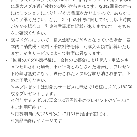
に最大メダル獲得枚数の5割が付与されます。なお2回目の付与
にはミッションにより1～3か月程度かかりますので、あらかじ
めご了承ください。なお、2回目の付与に関して4か月以上時間
がかかる場合は、別途注意事項に記載がありますので、そちら
をご確認ください。
獲得メダルについて、購入金額の〇％※となっている場合、基
本的に消費税・送料・手数料等を除いた購入金額で計算いたし
ます。※各サービスによって数字は異なります。
1回目のメダル獲得後に、会員のご都合により購入・申込をキ
ャンセルされた場合、不正行為とみなされた場合は、プレゼン
ト応募は無効になり、獲得されたメダルは取り消されます。予
めご了承ください。
※本プレゼントは対象のサービスに申込で1名様にメダル18250
枚をプレゼントします。
※付与するメダルは現金100万円以外のプレゼントやゲームに
もご利用可能です。
※応募期間は6月23日(火)～7月31日(金)[予定]です。
※賞品画像はイメージです