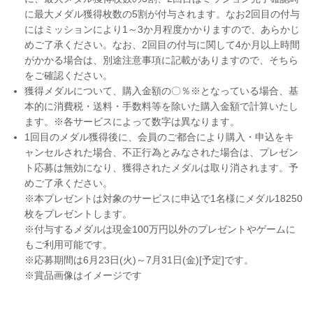
に最大メダル獲得枚数の5割が付与されます。なお2回目の付与
にはミッションにより1～3か月程度かかりますので、あらかじ
めご了承ください。なお、2回目の付与に関して4か月以上時間
がかかる場合は、別途注意事項に記載がありますので、そちら
をご確認ください。
獲得メダルについて、購入金額の〇％※となっている場合、基
本的に消費税・送料・手数料等を除いた購入金額で計算いたし
ます。※各サービスによって数字は異なります。
1回目のメダル獲得後に、会員のご都合により購入・申込をキ
ャンセルされた場合、不正行為とみなされた場合は、プレゼン
ト応募は無効になり、獲得されたメダルは取り消されます。予
めご了承ください。
※本プレゼントは対象のサービスに申込で1名様にメダル18250
枚をプレゼントします。
※付与するメダルは現金100万円以外のプレゼントやゲームに
もご利用可能です。
※応募期間は6月23日(火)～7月31日(金)[予定]です。
※賞品画像はイメージです