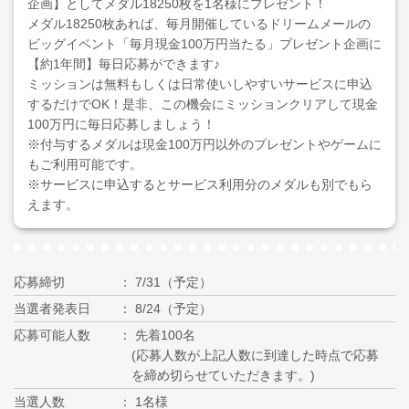
企画】としてメダル18250枚を1名様にプレゼント！
メダル18250枚あれば、毎月開催しているドリームメールの
ビッグイベント「毎月現金100万円当たる」プレゼント企画に
【約1年間】毎日応募ができます♪
ミッションは無料もしくは日常使いしやすいサービスに申込
するだけでOK！是非、この機会にミッションクリアして現金
100万円に毎日応募しましょう！
※付与するメダルは現金100万円以外のプレゼントやゲームに
もご利用可能です。
※サービスに申込するとサービス利用分のメダルも別でもら
えます。
応募締切
7/31（予定）
当選者発表日
8/24（予定）
応募可能人数
先着100名
(応募人数が上記人数に到達した時点で応募
を締め切らせていただきます。)
当選人数
1名様