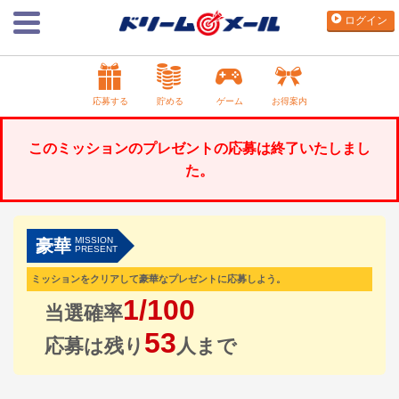
ログイン
応募する
貯める
ゲーム
お得案内
このミッションのプレゼントの応募は終了いたしまし
た。
MISSION
豪華
PRESENT
ミッションをクリアして豪華なプレゼントに応募しよう。
1/100
当選確率
53
応募は残り
人まで