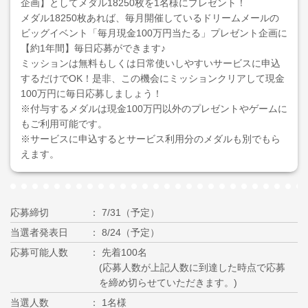
企画】としてメダル18250枚を1名様にプレゼント！
メダル18250枚あれば、毎月開催しているドリームメールの
ビッグイベント「毎月現金100万円当たる」プレゼント企画に
【約1年間】毎日応募ができます♪
ミッションは無料もしくは日常使いしやすいサービスに申込
するだけでOK！是非、この機会にミッションクリアして現金
100万円に毎日応募しましょう！
※付与するメダルは現金100万円以外のプレゼントやゲームに
もご利用可能です。
※サービスに申込するとサービス利用分のメダルも別でもら
えます。
応募締切
7/31（予定）
当選者発表日
8/24（予定）
応募可能人数
先着100名
(応募人数が上記人数に到達した時点で応募
を締め切らせていただきます。)
当選人数
1名様