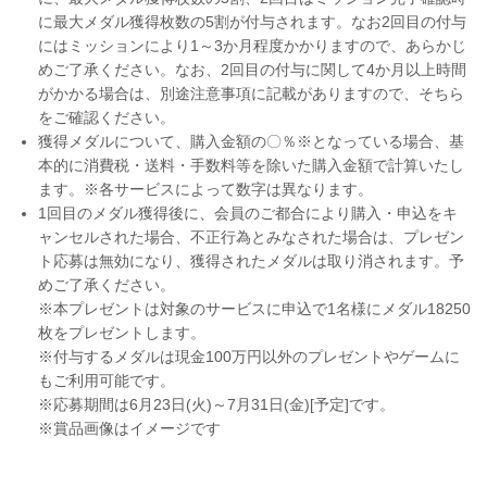
に最大メダル獲得枚数の5割が付与されます。なお2回目の付与
にはミッションにより1～3か月程度かかりますので、あらかじ
めご了承ください。なお、2回目の付与に関して4か月以上時間
がかかる場合は、別途注意事項に記載がありますので、そちら
をご確認ください。
獲得メダルについて、購入金額の〇％※となっている場合、基
本的に消費税・送料・手数料等を除いた購入金額で計算いたし
ます。※各サービスによって数字は異なります。
1回目のメダル獲得後に、会員のご都合により購入・申込をキ
ャンセルされた場合、不正行為とみなされた場合は、プレゼン
ト応募は無効になり、獲得されたメダルは取り消されます。予
めご了承ください。
※本プレゼントは対象のサービスに申込で1名様にメダル18250
枚をプレゼントします。
※付与するメダルは現金100万円以外のプレゼントやゲームに
もご利用可能です。
※応募期間は6月23日(火)～7月31日(金)[予定]です。
※賞品画像はイメージです