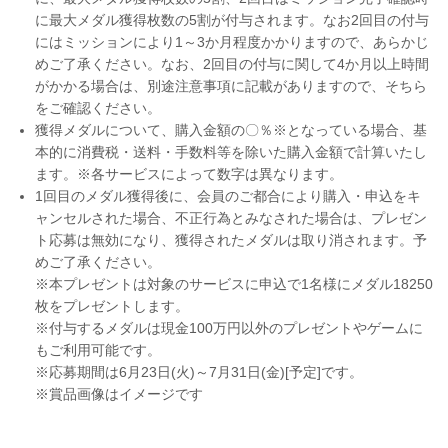
に最大メダル獲得枚数の5割が付与されます。なお2回目の付与
にはミッションにより1～3か月程度かかりますので、あらかじ
めご了承ください。なお、2回目の付与に関して4か月以上時間
がかかる場合は、別途注意事項に記載がありますので、そちら
をご確認ください。
獲得メダルについて、購入金額の〇％※となっている場合、基
本的に消費税・送料・手数料等を除いた購入金額で計算いたし
ます。※各サービスによって数字は異なります。
1回目のメダル獲得後に、会員のご都合により購入・申込をキ
ャンセルされた場合、不正行為とみなされた場合は、プレゼン
ト応募は無効になり、獲得されたメダルは取り消されます。予
めご了承ください。
※本プレゼントは対象のサービスに申込で1名様にメダル18250
枚をプレゼントします。
※付与するメダルは現金100万円以外のプレゼントやゲームに
もご利用可能です。
※応募期間は6月23日(火)～7月31日(金)[予定]です。
※賞品画像はイメージです