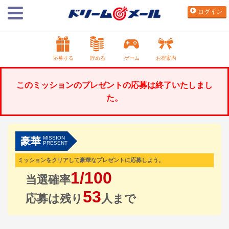
ログイン
応募する
貯める
ゲーム
お得案内
このミッションのプレゼントの応募は終了いたしまし
た。
MISSION
豪華
PRESENT
ミッションをクリアして豪華なプレゼントに応募しよう。
1/100
当選確率
53
応募は残り
人まで