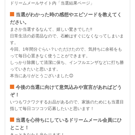
ドリームメールサイト内「当選結果ページ」
当選がわかった時の感想やエピソードを教えてく
ださい。
まさか当選するなんて、嬉しい驚きでした‼️
日常生活の必需品なので、石鹸はすぐになくなってしまいま
す。
今回、1年間分ぐらい？いただけたので、気持ちに余裕をも
って毎日心置きなく使うことができます。
しっかり除菌して清潔に保ち、インフルエンザなどに打ち勝
っていきたいと思います。
本当にありがとうございました😊
今後の当選に向けて意気込みや宣言があればどう
ぞ！
いつもワクワクするお品があるので、家族のためにも当選目
指して毎日コツコツ応募したいと思います！
当選を心待ちにしているドリームメール会員にひ
とこと！
きっとあなたも当たります！