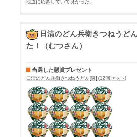
地道に応募していて良かった。
日清のどん兵衛きつねうどん[
た！（むつさん）
当選した懸賞プレゼント
日清のどん兵衛きつねうどん[東] (12個セット)