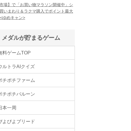
市場】で「お買い物マラソン開催中」シ
買いまわり＆ラクマ購入でポイント最大
！<ゆめキャン>
メダルが貯まるゲーム
無料ゲームTOP
ウルトラAIクイズ
ポチポチファーム
ポチポチバルーン
日本一周
ぴよぴよブリード