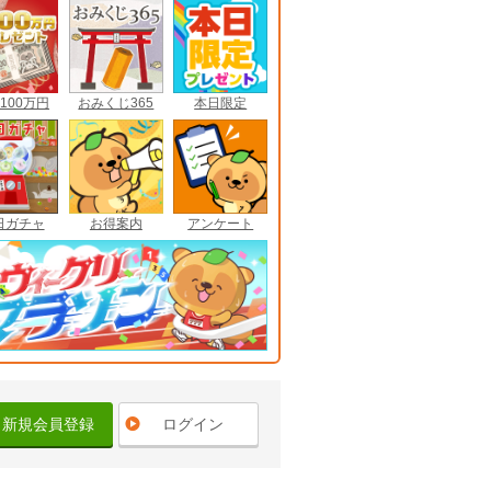
100万円
おみくじ365
本日限定
日ガチャ
お得案内
アンケート
新規会員登録
ログイン