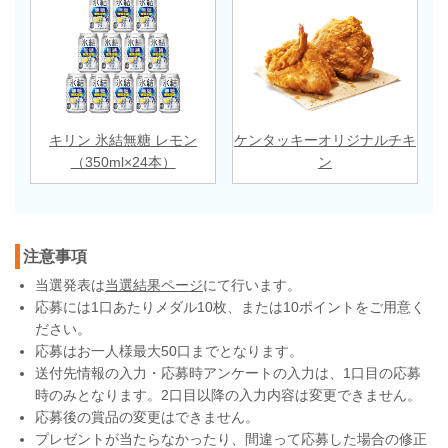
キリン 氷結無糖 レモン
ケンタッキーオリジナルチキ
（350ml×24本）
ン
注意事項
当選発表は
当選結果ページ
にて行います。
応募には1口あたりメダル10枚、または10ポイントをご用意く
ださい。
応募はお一人様最大50口までとなります。
送付先情報の入力・応募時アンケートの入力は、1口目の応募
時のみとなります。2口目以降の入力内容は変更できません。
応募後の賞品の変更はできません。
プレゼントが当たらなかったり、間違って応募した場合の修正