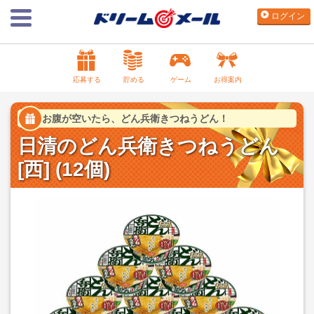
ログイン
応募する
貯める
ゲーム
お得案内
お腹が空いたら、どん兵衛きつねうどん！
日清のどん兵衛きつねうどん
[西] (12個)