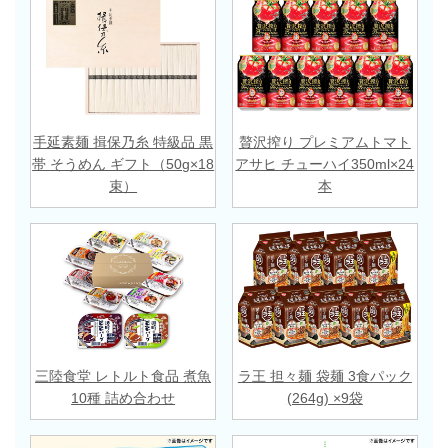
手延素麺 揖保乃糸 特級品 黒
贅沢搾り プレミアムトマト
帯 そうめん ギフト（50g×18
アサヒ チューハイ350ml×24
束）
本
三陸食堂 レトルト食品 煮魚
ラ王 担々麺 袋麺 3食パック
10種 詰め合わせ
(264g) ×9袋