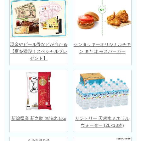
現金やビール券などが当たる
ケンタッキーオリジナルチキ
【夏を満喫！スペシャルプレ
ン または モスバーガー
ゼント】
新潟県産 新之助 無洗米 5kg
サントリー 天然水ミネラル
ウォーター (2L×18本)