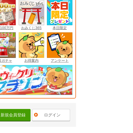
100万円
おみくじ365
本日限定
日ガチャ
お得案内
アンケート
新規会員登録
ログイン