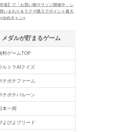
市場】で「お買い物マラソン開催中」シ
買いまわり＆ラクマ購入でポイント最大
！<ゆめキャン>
メダルが貯まるゲーム
無料ゲームTOP
ウルトラAIクイズ
ポチポチファーム
ポチポチバルーン
日本一周
ぴよぴよブリード