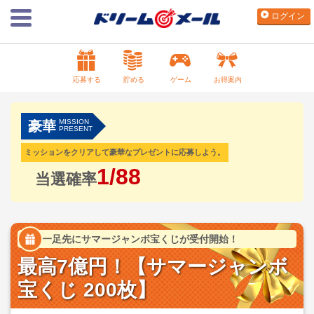
ログイン
応募する
貯める
ゲーム
お得案内
MISSION
豪華
PRESENT
ミッションをクリアして豪華なプレゼントに応募しよう。
1/88
当選確率
一足先にサマージャンボ宝くじが受付開始！
最高7億円！【サマージャンボ
宝くじ 200枚】