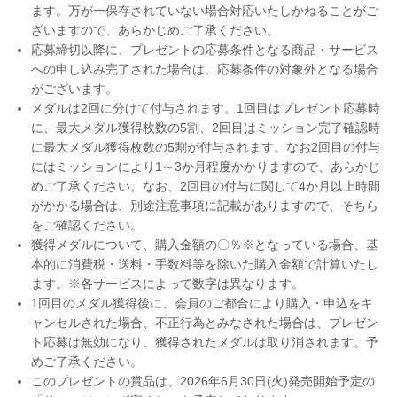
ます。万が一保存されていない場合対応いたしかねることがご
ざいますので、あらかじめご了承ください。
応募締切以降に、プレゼントの応募条件となる商品・サービス
への申し込み完了された場合は、応募条件の対象外となる場合
がございます。
メダルは2回に分けて付与されます。1回目はプレゼント応募時
に、最大メダル獲得枚数の5割、2回目はミッション完了確認時
に最大メダル獲得枚数の5割が付与されます。なお2回目の付与
にはミッションにより1～3か月程度かかりますので、あらかじ
めご了承ください。なお、2回目の付与に関して4か月以上時間
がかかる場合は、別途注意事項に記載がありますので、そちら
をご確認ください。
獲得メダルについて、購入金額の〇％※となっている場合、基
本的に消費税・送料・手数料等を除いた購入金額で計算いたし
ます。※各サービスによって数字は異なります。
1回目のメダル獲得後に、会員のご都合により購入・申込をキ
ャンセルされた場合、不正行為とみなされた場合は、プレゼン
ト応募は無効になり、獲得されたメダルは取り消されます。予
めご了承ください。
このプレゼントの賞品は、2026年6月30日(火)発売開始予定の