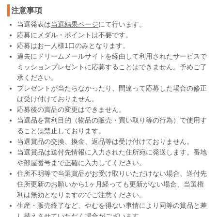
注意事項
当選発表は
当選結果ページ
にて行います。
応募にメダル・ポイントは不要です。
応募はお一人様1口のみとなります。
過去にドリームメールサイトを経由して利用されたサービスで
ミッションプレゼントに応募することはできません。予めご了
承ください。
プレゼントが当たらなかったり、間違って応募した場合の修正
は受け付けておりません。
応募後の賞品の変更はできません。
当選品を営利目的（物品の販売・買い取り等の行為）で使用す
ることは禁止しております。
当選賞品の交換、換金、返品等は受け付けておりません。
当選賞品は送付先情報に入力された住所宛に発送します。番地
や部屋番号まで正確に入力してください。
住所不明等で当選賞品がお受け取りいただけない場合、送付先
住所更新のお願いから1ヶ月経っても更新がない場合、当選権
利は無効となりますのでご注意ください。
生産・販売終了など、やむを得ない事情により同等の賞品と差
し替えさせていただく場合がございます。