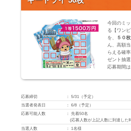
キートライ 50枚
今回のミッ
る【ワンピ
を、
５０枚
ん、高額当
らえる確率
ゼント抽選
応募期間は4
応募締切
5/31（予定）
当選者発表日
6/8（予定）
応募可能人数
先着50名
(応募人数が上記人数に到達した
当選人数
1名様