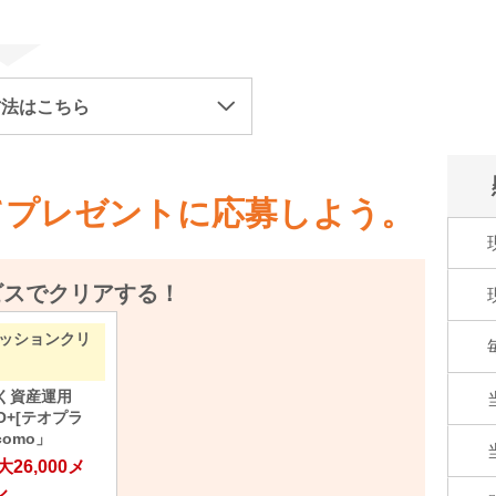
方法はこちら
てプレゼントに応募しよう。
ビスでクリアする！
ッションクリ
く資産運用
O+[テオプラ
como」
大
26,000メ
ル