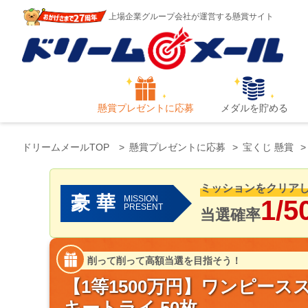
上場企業グループ会社が運営する懸賞サイト
懸賞プレゼントに応募
メダルを貯める
ドリームメールTOP
懸賞プレゼントに応募
宝くじ 懸賞
ミッションをクリア
豪華
MISSION
1/5
PRESENT
当選確率
削って削って高額当選を目指そう！
【1等1500万円】ワンピース