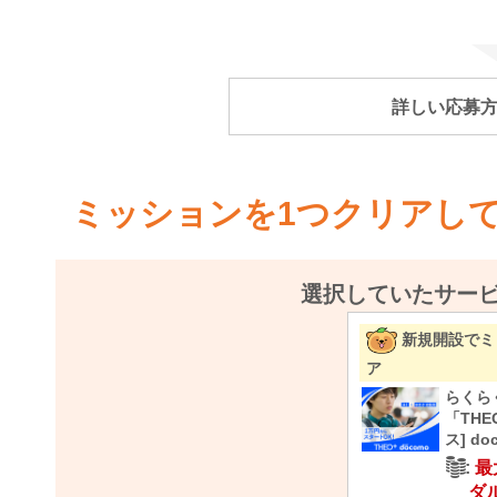
詳しい応募
ミッションを1つクリアし
選択していたサー
新規開設でミ
ア
らくら
「THE
ス] do
最
ダ