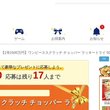
5
ゲーム
お得案内
お知らせ
【1等1500万円】ワンピーススクラッチ チョッパー ラッキートライ 5
PR
して豪華なプレゼントに応募しよう。
0
17
応募は残り
人まで
スクラッチ チョッパー ラッ
現金