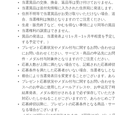
当選賞品の交換、換金、返品等は受け付けておりません
当選賞品は送付先情報に入力された住所宛に発送します
住所不明等で当選賞品がお受け取りいただけない場合、送
合、当選権利は無効となりますのでご注意ください。
生産・販売終了など、やむを得ない事情により同等の賞
当選権利の譲渡はできません。
賞品の発送は、当選発表より1ヶ月～1ヶ月半程度を予定
する予定です。）
プレゼント応募状況やメダル付与に関するお問い合わせ
にお問い合わせください。サービス・商品の申込先にお
件・メダル付与対象外となりますのでご注意ください。
応募人数が上限に満たない場合でも、記載された応募締
応募条件を満たした応募者がいない場合、当選者なしと
都合により当選発表日を変更することがございます。あ
プレゼント応募状況やメダル付与に関するお問い合わせ
スへのお申込に使用したメールアドレスや、お申込完了
結果発表、メダル発行がされるまで必ず保存していただ
対応いたしかねることがございますので、あらかじめご
応募締切以降に、プレゼントの応募条件となる商品・サ
なる場合がございます。