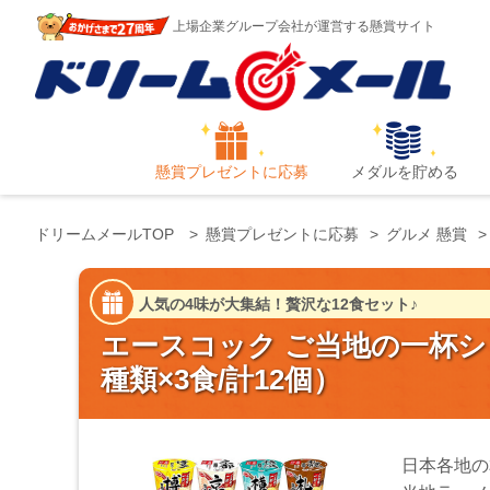
上場企業グループ会社が運営する懸賞サイト
懸賞プレゼントに応募
メダルを貯める
ドリームメールTOP
懸賞プレゼントに応募
グルメ 懸賞
人気の4味が大集結！贅沢な12食セット♪
エースコック ご当地の一杯
種類×3食/計12個）
日本各地の