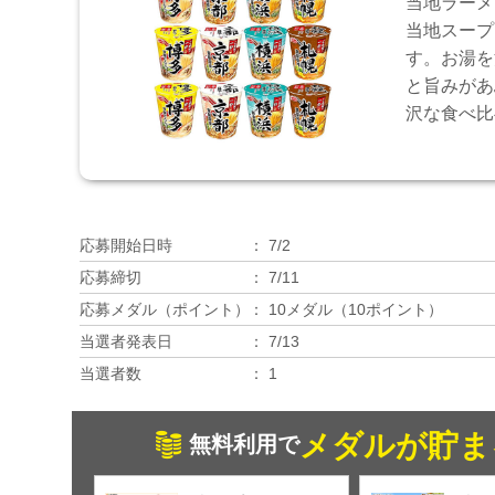
当地ラーメ
当地スープ
す。お湯を
と旨みがあ
沢な食べ比
応募開始日時
7/2
応募締切
7/11
応募メダル（ポイント）
10メダル（10ポイント）
当選者発表日
7/13
当選者数
1
メダルが貯ま
無料利用で