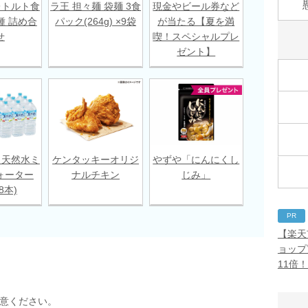
レトルト食
ラ王 担々麺 袋麺 3食
現金やビール券など
種 詰め合
パック(264g) ×9袋
が当たる【夏を満
せ
喫！スペシャルプレ
ゼント】
 天然水ミ
ケンタッキーオリジ
やずや「にんにくし
ォーター
ナルチキン
じみ」
18本)
PR
【楽天
ョップ
11倍
用意ください。