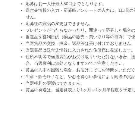
応募はお一人様最大50口までとなります。
送付先情報の入力・応募時アンケートの入力は、1口目の
せん。
応募後の賞品の変更はできません。
プレゼントが当たらなかったり、間違って応募した場合
当選品を営利目的（物品の販売・買い取り等の行為）で
当選賞品の交換、換金、返品等は受け付けておりません
当選賞品は送付先情報に入力された住所宛に発送します
住所不明等で当選賞品がお受け取りいただけない場合、送
合、当選権利は無効となりますのでご注意ください。
賞品の入手が困難な場合、お届けまでにお時間をいただ
生産・販売終了など、やむを得ない事情により同等の賞
当選権利の譲渡はできません。
賞品の発送は、当選発表より1ヶ月～1ヶ月半程度を予定