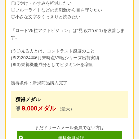
◎ぼやけ・かすみを軽減したい
◎ブルーライトなどの光刺激から目を守りたい
◎小さな文字をくっきりと読みたい
『ロートV5粒アクトビジョン』は"見る力"(※1)を改善しま
す。
(※1)見る力とは、コントラスト感度のこと
(※2)2024年6月末時点V5粒シリーズ出荷実績
(※3)栄養機能成分としてビタミンEを増量
獲得条件：新規商品購入完了
獲得メダル
9,000メダル
（最大）
まだドリームメール会員でない方は
無料会員登録