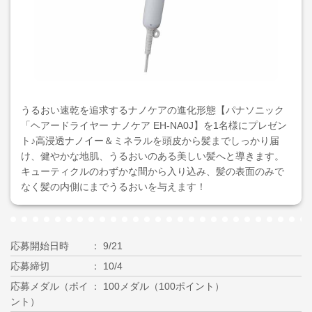
うるおい速乾を追求するナノケアの進化形態【パナソニック
「ヘアードライヤー ナノケア EH-NA0J】を1名様にプレゼン
ト♪高浸透ナノイー＆ミネラルを頭皮から髪までしっかり届
け、健やかな地肌、うるおいのある美しい髪へと導きます。
キューティクルのわずかな間から入り込み、髪の表面のみで
なく髪の内側にまでうるおいを与えます！
応募開始日時
9/21
応募締切
10/4
応募メダル（ポイ
100メダル（100ポイント）
ント）