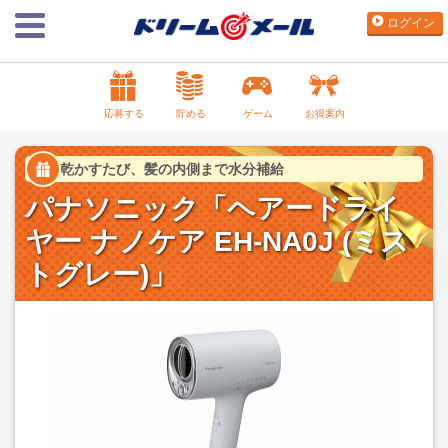
ログイン
応募する
貯める
ゲーム
お得案内
乾かすたび、髪の内側まで水分補給
パナソニック「ヘアードライ
ヤー ナノケア EH-NA0J (ミス
トグレー)」