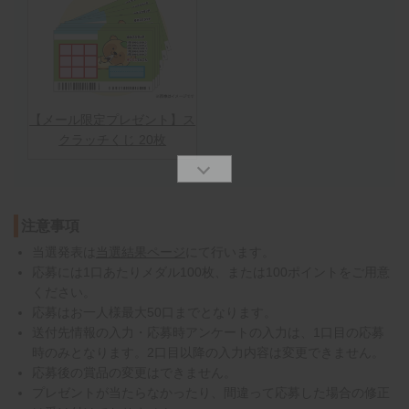
【メール限定プレゼント】ス
クラッチくじ 20枚
注意事項
当選発表は
当選結果ページ
にて行います。
応募には1口あたりメダル100枚、または100ポイントをご用意
ください。
応募はお一人様最大50口までとなります。
送付先情報の入力・応募時アンケートの入力は、1口目の応募
時のみとなります。2口目以降の入力内容は変更できません。
応募後の賞品の変更はできません。
プレゼントが当たらなかったり、間違って応募した場合の修正