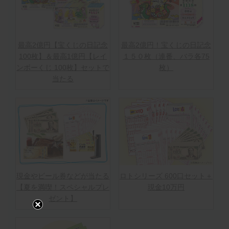
最高2億円【宝くじの日記念
最高2億円！宝くじの日記念
100枚】＆最高1億円【レイ
１５０枚（連番、バラ各75
ンボーくじ 100枚】セットで
枚）
当たる
現金やビール券などが当たる
ロトシリーズ 600口セット＋
【夏を満喫！スペシャルプレ
現金10万円
ゼント】