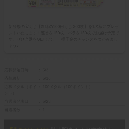
新登場の宝くじ【新緑の100円くじ 300枚】を1名様にプレゼ
ントいたします！連番を150枚、バラを150枚でお届け予定で
す。ぜひ当選をGETして、一攫千金のチャンスをつかみまし
ょう♪
応募開始日時
5/3
応募締切
5/16
応募メダル（ポイ
100メダル（100ポイント）
ント）
当選者発表日
5/23
当選者数
1