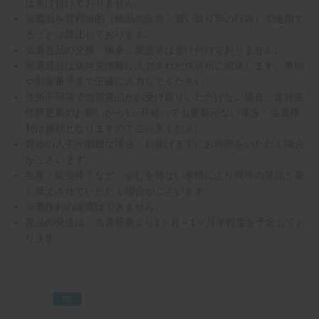
は受け付けておりません。
当選品を営利目的（物品の販売・買い取り等の行為）で使用す
ることは禁止しております。
当選賞品の交換、換金、返品等は受け付けておりません。
当選賞品は送付先情報に入力された住所宛に発送します。番地
や部屋番号まで正確に入力してください。
住所不明等で当選賞品がお受け取りいただけない場合、送付先
住所更新のお願いから1ヶ月経っても更新がない場合、当選権
利は無効となりますのでご注意ください。
賞品の入手が困難な場合、お届けまでにお時間をいただく場合
がございます。
生産・販売終了など、やむを得ない事情により同等の賞品と差
し替えさせていただく場合がございます。
当選権利の譲渡はできません。
賞品の発送は、当選発表より1ヶ月～1ヶ月半程度を予定してお
ります。
PR