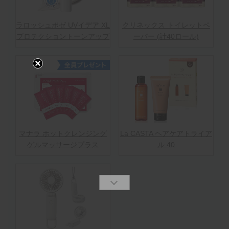
ラロッシュポゼ UVイデア XL
クリネックス トイレットペ
プロテクショントーンアップ
ーパー (計40ロール)
マナラ ホットクレンジング
La CASTA ヘアケアトライア
ゲルマッサージプラス
ル 40