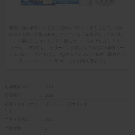
花粉が顔や衣類に付く前に花粉をブロックすることで、花粉
の侵入を防ぐ効果があるとされている「花粉ブロックスプレ
ー」を部位別にセット。顔・髪には「イハダ アレルスクリー
ン EX」、衣類には「クリーニング屋さんの静電気&花粉ガー
ドスプレー」マスクには「Agマスクスプレー 抗菌・防臭スプ
レー アルコールフリー 30mL」で外出時も安心です。
応募開始日時
2/10
応募締切
2/19
応募メダル（ポイ
10メダル（10ポイント）
ント）
当選者発表日
2/21
当選者数
1