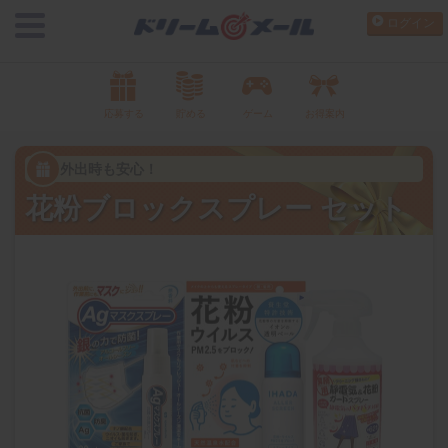
ログイン
応募する
貯める
ゲーム
お得案内
外出時も安心！
花粉ブロックスプレー セット