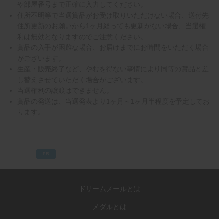
や部屋番号まで正確に入力してください。
住所不明等で当選賞品がお受け取りいただけない場合、送付先
住所更新のお願いから1ヶ月経っても更新がない場合、当選権
利は無効となりますのでご注意ください。
賞品の入手が困難な場合、お届けまでにお時間をいただく場合
がございます。
生産・販売終了など、やむを得ない事情により同等の賞品と差
し替えさせていただく場合がございます。
当選権利の譲渡はできません。
賞品の発送は、当選発表より1ヶ月～1ヶ月半程度を予定してお
ります。
PR
ドリームメールとは
メダルとは