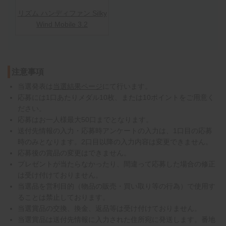
リズム ハンディファン Silky
Wind Mobile 3.2
注意事項
当選発表は
当選結果ページ
にて行います。
応募には1口あたりメダル10枚、または10ポイントをご用意く
ださい。
応募はお一人様最大50口までとなります。
送付先情報の入力・応募時アンケートの入力は、1口目の応募
時のみとなります。2口目以降の入力内容は変更できません。
応募後の賞品の変更はできません。
プレゼントが当たらなかったり、間違って応募した場合の修正
は受け付けておりません。
当選品を営利目的（物品の販売・買い取り等の行為）で使用す
ることは禁止しております。
当選賞品の交換、換金、返品等は受け付けておりません。
当選賞品は送付先情報に入力された住所宛に発送します。番地