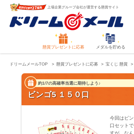
上場企業グループ会社が運営する懸賞サイト
懸賞プレゼントに応募
メダルを貯める
ドリームメールTOP
懸賞プレゼントに応募
宝くじ 懸賞
約1/7の高確率当選に期待しよう♪
ビンゴ5 １５０口
今回はビン
口セットで
すが、なん