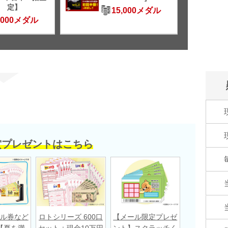
定】
15,000メダル
,000メダル
賞プレゼントはこちら
ル券など
ロトシリーズ 600口
【メール限定プレゼ
【夏を満
セット＋現金10万円
ント】スクラッチく