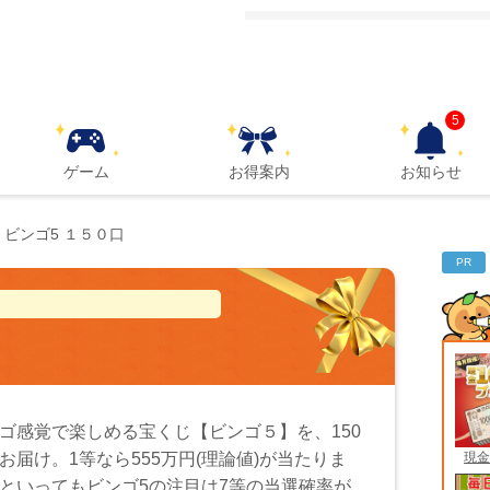
5
ゲーム
お得案内
お知らせ
ビンゴ5 １５０口
PR
ゴ感覚で楽しめる宝くじ【ビンゴ５】を、150
現金
お届け。1等なら555万円(理論値)が当たりま
といってもビンゴ5の注目は7等の当選確率が