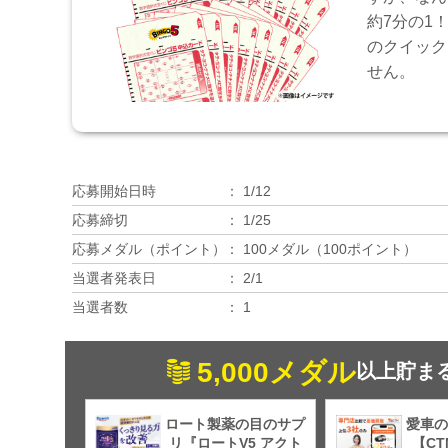
約7分の1
のクイック
せん。
応募開始日時
1/12
応募締切
1/25
応募メダル（ポイント）
100メダル（100ポイント）
当選者発表日
2/1
当選者数
1
5,000メダル
以上貯ま
ロート製薬の目のサプ
愛車の
リ『ロートV5 アクト
【C