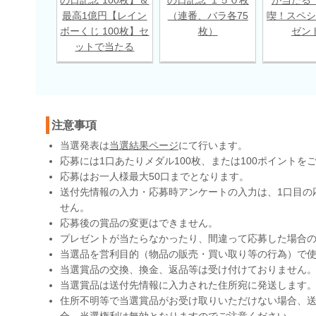
最高1億円【レイン
（連番、バラ各75
喫！スペシ
ボーくじ 100枚】セ
枚）
ゼン
ットで当たる
注意事項
当選発表は
当選結果ページ
にて行います。
応募には1口あたりメダル100枚、または100ポイントを
応募はお一人様最大50口までとなります。
送付先情報の入力・応募時アンケートの入力は、1口目の
せん。
応募後の賞品の変更はできません。
プレゼントが当たらなかったり、間違って応募した場合
当選品を営利目的（物品の販売・買い取り等の行為）で
当選賞品の交換、換金、返品等は受け付けておりません
当選賞品は送付先情報に入力された住所宛に発送します
住所不明等で当選賞品がお受け取りいただけない場合、送
合、当選権利は無効となりますのでご注意ください。