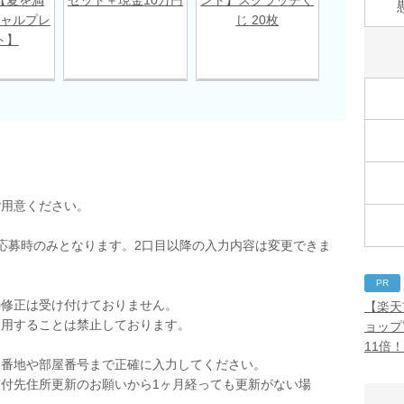
ャルプレ
じ 20枚
ト】
ご用意ください。
応募時のみとなります。2口目以降の入力内容は変更できま
PR
の修正は受け付けておりません。
【楽天
使用することは禁止しております。
ョップ
。
11倍
。番地や部屋番号まで正確に入力してください。
付先住所更新のお願いから1ヶ月経っても更新がない場