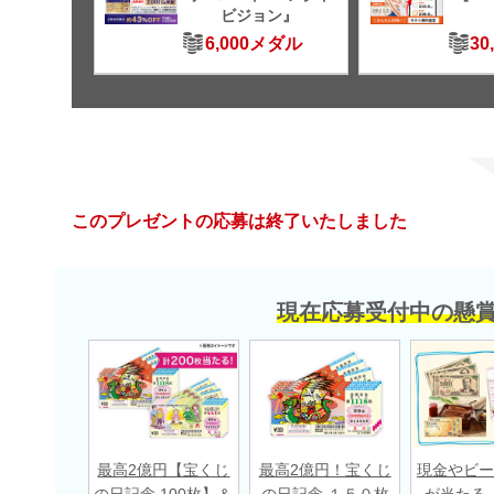
ビジョン』
6,000メダル
30
このプレゼントの応募は終了いたしました
現在応募受付中の懸
最高2億円【宝くじ
最高2億円！宝くじ
現金やビー
の日記念 100枚】＆
の日記念 １５０枚
が当たる