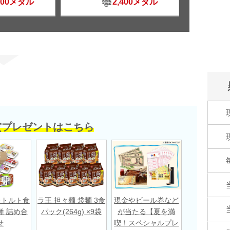
500メダル
2,400メダル
賞プレゼントはこちら
レトルト食
ラ王 担々麺 袋麺 3食
現金やビール券など
種 詰め合
パック(264g) ×9袋
が当たる【夏を満
せ
喫！スペシャルプレ