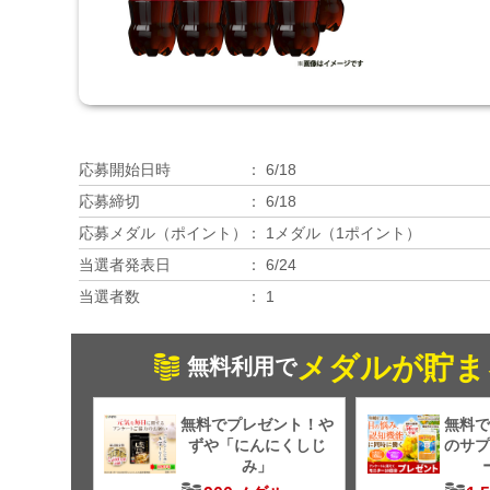
応募開始日時
6/18
応募締切
6/18
応募メダル（ポイント）
1メダル（1ポイント）
当選者発表日
6/24
当選者数
1
メダルが貯ま
無料利用で
無料でプレゼント！や
無料で
ずや「にんにくしじ
のサプ
み」