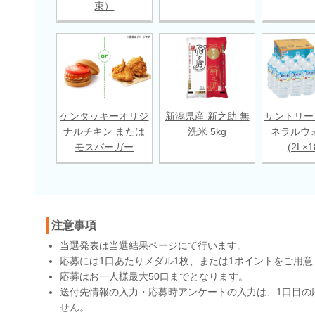
束）
ケンタッキーオリジ
新潟県産 新之助 無
サントリー
ナルチキン または
洗米 5kg
ネラルウ
モスバーガー
(2L×
注意事項
当選発表は
当選結果ページ
にて行います。
応募には1口あたりメダル1枚、または1ポイントをご用意
応募はお一人様最大50口までとなります。
送付先情報の入力・応募時アンケートの入力は、1口目の
せん。