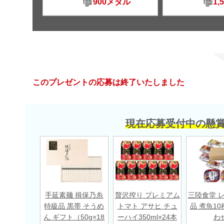
900メダル
1,
このプレゼントの応募は終了いたしました
現在応募受付中の懸
手延素麺 揖保乃糸
贅沢搾り プレミアム
三陸食堂 
特級品 黒帯 そうめ
トマト アサヒ チュ
品 煮魚10
ん ギフト（50g×18
ーハイ350ml×24本
わ