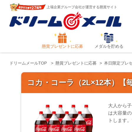
上場企業グループ会社が運営する懸賞サイト
懸賞プレゼントに応募
メダルを貯める
ドリームメールTOP
懸賞プレゼントに応募
本日限定プレ
コカ・コーラ（2L×12本）【
大人から子
は大容量の
トします。