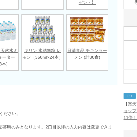
ゼント】
 天然水ミ
キリン 氷結無糖 レ
日清食品 チキンラー
ォーター
モン（350ml×24本）
メン (計30食)
18本)
PR
【楽天
ョップ
ください。
11倍
応募時のみとなります。2口目以降の入力内容は変更できま