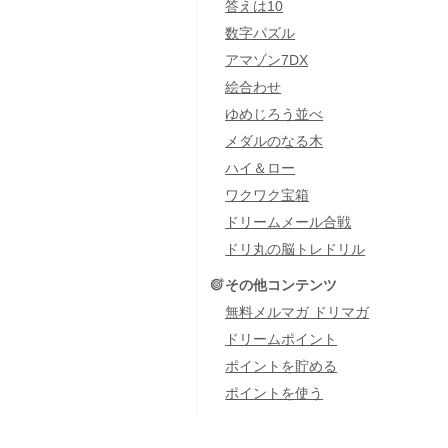
答えは10
数字パズル
アマゾン7DX
絵合わせ
ゆめじろう並べ
メダルのなる木
ハイ＆ロー
ワクワク宝箱
ドリームメール合戦
ドリ丸の脳トレドリル
その他コンテンツ
無料メルマガ ドリマガ
ドリームポイント
ポイントを貯める
ポイントを使う