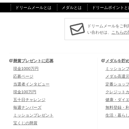
ドリームメールとは
メダルとは
ドリームポイントと
ドリームメールをご利
い合わせは、
こちらの
懸賞プレゼントに応募
メダルを貯
現金1000万円
ミッション
応募ページ
メダル高還
当選者インタビュー
定番ショッ
現金100万円
クレジット
五十日チャレンジ
健康・ダイ
毎週ナンバーズ
無料登録・
ミッションプレゼント
生活・暮ら
宝くじの懸賞