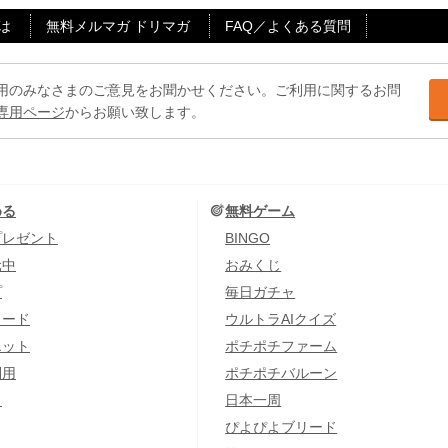
は
無料メルマガ ドリマガ
FAQ／よくある質問
用のみなさまのご意見をお聞かせください。ご利用に関するお問
専用ページ
からお願い致します。
める
無料ゲーム
プレゼント
BINGO
元中
おみくじ
プ
毎日ガチャ
カード
ウルトラAIクイズ
エット
ポチポチファーム
利用
ポチポチバルーン
し
日本一周
ぴよぴよブリード