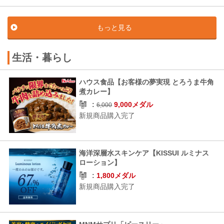
もっと見る
生活・暮らし
ハウス食品【お客様の夢実現 とろうま牛角
煮カレー】
9,000メダル
6,000
新規商品購入完了
海洋深層水スキンケア【KISSUI ルミナス
ローション】
1,800メダル
新規商品購入完了