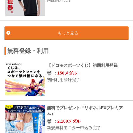
もっと見る
無料登録・利用
【ドコモスポーツくじ】初回利用登録
150メダル
初回利用登録完了
無料でプレゼント『リボネルEXプレミア
ム』
2,100メダル
新規無料モニター申込み完了