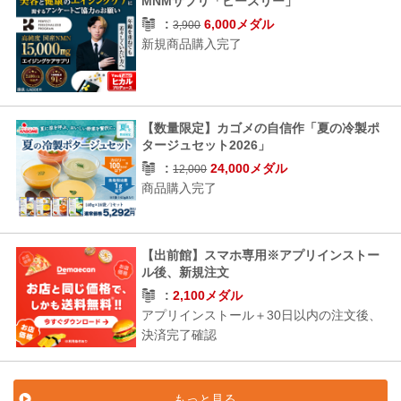
MNMサプリ「ピースリー」
6,000メダル
3,900
新規商品購入完了
【数量限定】カゴメの自信作「夏の冷製ポ
タージュセット2026」
24,000メダル
12,000
商品購入完了
【出前館】スマホ専用※アプリインストー
ル後、新規注文
2,100メダル
アプリインストール＋30日以内の注文後、
決済完了確認
もっと見る