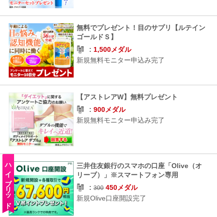
無料でプレゼント！目のサプリ【ルテイン
ゴールドＳ】
1,500メダル
新規無料モニター申込み完了
【アストレアW】無料プレゼント
900メダル
新規無料モニター申込み完了
ハイブリッド
三井住友銀行のスマホの口座「Olive（オ
リーブ）」※スマートフォン専用
450メダル
300
新規Olive口座開設完了