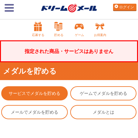
ログイン
応募する
貯める
ゲーム
お得案内
指定された商品・サービスはありません
メダルを貯める
サービスでメダルを貯める
ゲームでメダルを貯める
メールでメダルを貯める
メダルとは