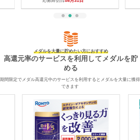
プレゼント】
応募締切日
09月06日
メダルを大量に貯めたい方におすすめ
高還元率のサービスを利用してメダルを貯
める
期間限定でメダル高還元中のサービスを利用するとメダルを大量に獲得
できます