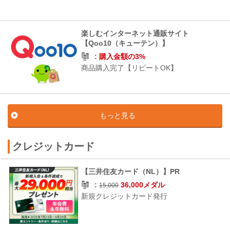
楽しむインターネット通販サイト
【Qoo10（キューテン）】
購入金額の3%
商品購入完了【リピートOK】
もっと見る
クレジットカード
【三井住友カード（NL）】PR
36,000メダル
15,000
新規クレジットカード発行