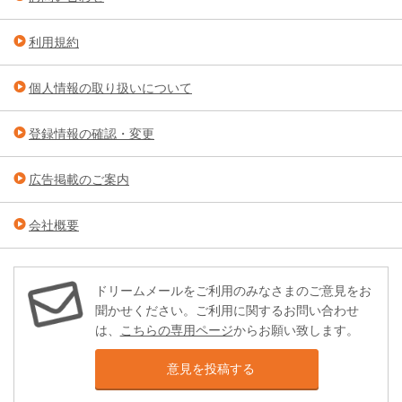
利用規約
個人情報の取り扱いについて
登録情報の確認・変更
広告掲載のご案内
会社概要
ドリームメールをご利用のみなさまのご意見をお
聞かせください。ご利用に関するお問い合わせ
は、
こちらの専用ページ
からお願い致します。
意見を投稿する