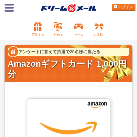
ログイン
応募する
貯める
ゲーム
お得案内
アンケートに答えて抽選で20名様に当たる
Amazonギフトカード 1,000円
分