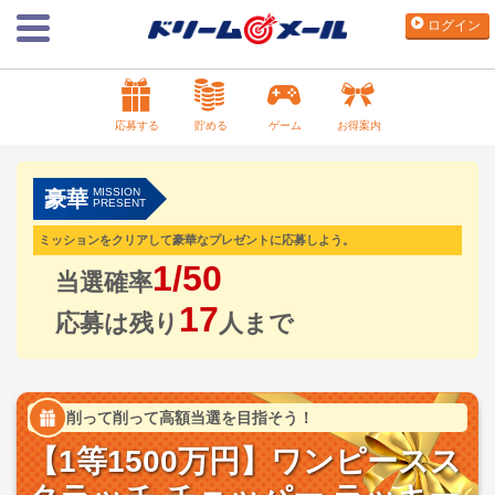
ログイン
応募する
貯める
ゲーム
お得案内
MISSION
豪華
PRESENT
ミッションをクリアして豪華なプレゼントに応募しよう。
1/50
当選確率
17
応募は残り
人まで
削って削って高額当選を目指そう！
【1等1500万円】ワンピースス