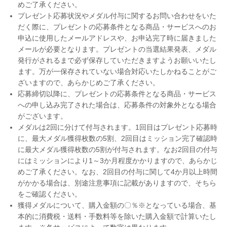
めご了承ください。
プレゼント応募状況やメダル付与に関するお問い合わせをいた
だく際に、プレゼントの応募条件となる商品・サービスへのお
申込に使用したメールアドレスや、お申込完了時に届きました
メールが必要となります。プレゼントの当選結果発表、メダル
発行がされるまで必ず保存していただきますようお願いいたし
ます。万が一保存されていない場合対応いたしかねることがご
ざいますので、あらかじめご了承ください。
応募締切以降に、プレゼントの応募条件となる商品・サービス
への申し込み完了された場合は、応募条件の対象外となる場合
がございます。
メダルは2回に分けて付与されます。1回目はプレゼント応募時
に、最大メダル獲得枚数の5割、2回目はミッション完了確認時
に最大メダル獲得枚数の5割が付与されます。なお2回目の付与
にはミッションにより1～3か月程度かかりますので、あらかじ
めご了承ください。なお、2回目の付与に関して4か月以上時間
がかかる場合は、別途注意事項に記載がありますので、そちら
をご確認ください。
獲得メダルについて、購入金額の〇％※となっている場合、基
本的に消費税・送料・手数料等を除いた購入金額で計算いたし