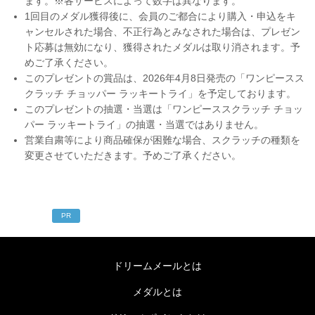
ます。※各サービスによって数字は異なります。
1回目のメダル獲得後に、会員のご都合により購入・申込をキ
ャンセルされた場合、不正行為とみなされた場合は、プレゼン
ト応募は無効になり、獲得されたメダルは取り消されます。予
めご了承ください。
このプレゼントの賞品は、2026年4月8日発売の「ワンピースス
クラッチ チョッパー ラッキートライ」を予定しております。
このプレゼントの抽選・当選は「ワンピーススクラッチ チョッ
パー ラッキートライ」の抽選・当選ではありません。
営業自粛等により商品確保が困難な場合、スクラッチの種類を
変更させていただきます。予めご了承ください。
PR
ドリームメールとは
メダルとは