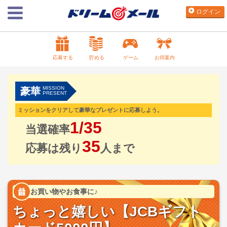
ログイン
応募する
貯める
ゲーム
お得案内
MISSION
豪華
PRESENT
ミッションをクリアして豪華なプレゼントに応募しよう。
1/35
当選確率
35
応募は残り
人まで
お買い物やお食事に♪
ちょっと嬉しい【JCBギフト