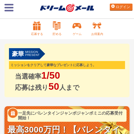
ログイン
応募する
貯める
ゲーム
お得案内
MISSION
豪華
PRESENT
ミッションをクリアして豪華なプレゼントに応募しよう。
1/50
当選確率
50
応募は残り
人まで
一足先にバレンタインジャンボジャンボミニの応募受付
開始！
最高3000万円！【バレンタイ