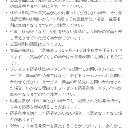
当選賞品は送付先情報に入力された住所宛に発送します。番地
や部屋番号まで正確に入力してください。
住所不明等で当選賞品がお受け取りいただけない場合、送付先
住所更新のお願いから1ヶ月経っても更新がない場合、当選権
利は無効となりますのでご注意ください。
生産・販売終了など、やむを得ない事情により同等の賞品と差
し替えさせていただく場合がございます。
当選権利の譲渡はできません。
賞品の発送は、当選発表より1ヶ月～1ヶ月半程度を予定してお
ります。（賞品が宝くじの場合は当選発表前にお届けする予定
です。）
プレゼント応募状況やメダル付与に関するお問い合わせは、サ
ービス・商品の申込先ではなく、必ずドリームメールにお問い
合わせください。サービス・商品の申込先にお問い合わせされ
た場合、いかなる理由でもプレゼント応募条件・メダル付与対
象外となりますのでご注意ください。
応募人数が上限に満たない場合でも、記載された応募締切日よ
り早く応募を締め切ることがあります。
応募条件を満たした応募者がいない場合、当選者なしとなる場
合があります。
都合により当選発表日を変更することがございます。あらかじ