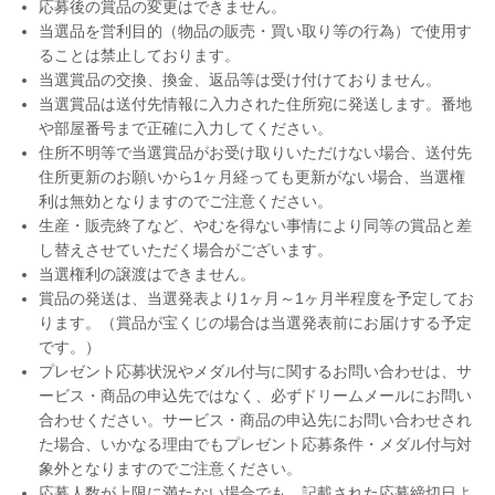
応募後の賞品の変更はできません。
当選品を営利目的（物品の販売・買い取り等の行為）で使用す
ることは禁止しております。
当選賞品の交換、換金、返品等は受け付けておりません。
当選賞品は送付先情報に入力された住所宛に発送します。番地
や部屋番号まで正確に入力してください。
住所不明等で当選賞品がお受け取りいただけない場合、送付先
住所更新のお願いから1ヶ月経っても更新がない場合、当選権
利は無効となりますのでご注意ください。
生産・販売終了など、やむを得ない事情により同等の賞品と差
し替えさせていただく場合がございます。
当選権利の譲渡はできません。
賞品の発送は、当選発表より1ヶ月～1ヶ月半程度を予定してお
ります。（賞品が宝くじの場合は当選発表前にお届けする予定
です。）
プレゼント応募状況やメダル付与に関するお問い合わせは、サ
ービス・商品の申込先ではなく、必ずドリームメールにお問い
合わせください。サービス・商品の申込先にお問い合わせされ
た場合、いかなる理由でもプレゼント応募条件・メダル付与対
象外となりますのでご注意ください。
応募人数が上限に満たない場合でも、記載された応募締切日よ