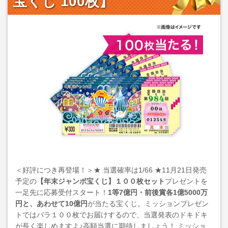
宝くじ 100枚】
＜好評につき再登場！＞★ 当選確率は1/66 ★11月21日発売
予定の
【年末ジャンボ宝くじ】１００枚セット
プレゼントを
一足先に応募受付スタート！
1等7億円・前後賞各1億5000万
円と、あわせて10億円
が当たる宝くじ。ミッションプレゼン
トではバラ１００枚でお届けするので、当選発表のドキドキ
が長く楽しめますよ♪高額当選に期待しましょう！ ミッショ