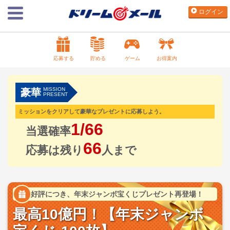
ログイン
応募する
貯める
ゲーム
お得案内
MISSION
豪華
PRESENT
ミッションをクリアして豪華なプレゼントに応募しよう。
1/66
当選確率
66
応募は残り
人まで
好評につき、年末ジャンボ宝くじプレゼント再登場！
最高10億円！【年末ジャンボ